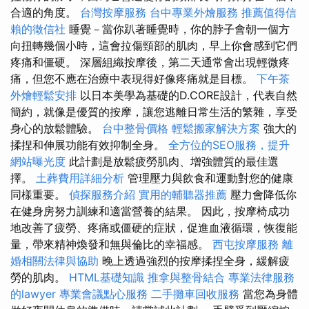
合適的角度。
台灣按摩服務
台中專業外燴服務
推薦值得信
賴的徵信社
睡覺－當你趴著睡覺時，你的脖子會朝一個方
向扭轉幾個小時，這會拉傷頸部的肌肉，早上你會感到它們
疼痛和僵硬。 深層組織按摩後，第二天通常會出現輕微疼
痛，但您不應在治療中表現得好像疼痛就是目標。
下午茶
外燴輕鬆安排
以日本美學為基礎的D.CORE設計，代表自然
簡約，就像是優質的按摩，讓您逃離日常生活的繁雜，享受
身心的放鬆體驗。
台中整骨價格
輕鬆搬家解決方案
強大的
揉捏和伸展功能有效抑制全身。
全方位的SEO服務，提升
網站曝光度
此計劃是放鬆疲勞肌肉、增強體質的最佳選
擇。
土葬費用詳細分析
管理壓力與飲食和運動對您的健康
同樣重要。
偵探服務介紹
實用的輔聽器推薦
壓力會降低你
在健身房努力訓練和適當營養的結果。 因此，按摩椅成功
地改善了疲勞、疼痛或僵硬的症狀，促進血液循環，恢復能
量，帶來精神煥發和無與倫比的幸福感。
西屯按摩服務
離
婚相關法律與協助
晚上透過強烈的按摩揉捏全身，緩解疲
勞的肌肉。
HTML基礎知識
推拿與整骨結合
專業法律服務
的lawyer
專業會議點心服務
二手攤車回收服務
當您為身體