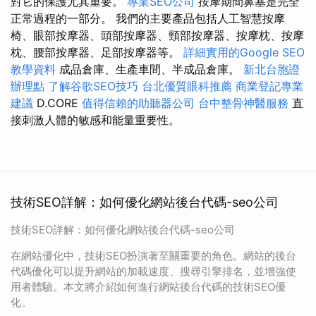
對它的保護尤其重要。
專業SEO公司
按摩期間鼻塞是完全
正常過程的一部分。 我們的主要產品包括人工智慧按摩
椅、眼部按摩器、頭部按摩器、頸部按摩器、按摩枕、按摩
枕、腰部按摩器、足部按摩器等。
詳細實用的Google SEO
教學資料
成品倉庫、生產車間、半成品倉庫。
新北台胞證
辦理點
了解谷歌SEO技巧
台北優質眼科推薦
商業登記專業
建議
D.CORE
值得信賴的助聽器公司
台中整骨神醫服務
直
接刺激人體的敏感和能量重要性。
技術SEO詳解：如何優化網站後台代碼-seo公司
技術SEO詳解：如何優化網站後台代碼-seo公司
在網站優化中，技術SEO扮演著至關重要的角色。網站的後台
代碼優化可以提升網站的加載速度、搜尋引擎排名，並增強使
用者體驗。本文將介紹如何進行網站後台代碼的技術SEO優
化。