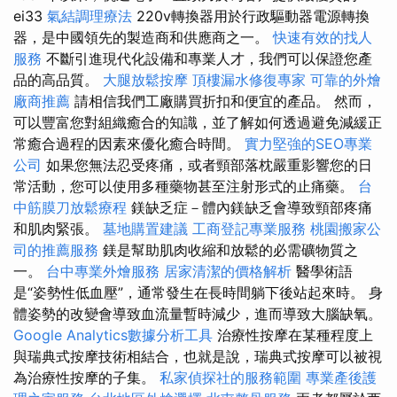
ei33
氣結調理療法
220v轉換器用於行政驅動器電源轉換
器，是中國領先的製造商和供應商之一。
快速有效的找人
服務
不斷引進現代化設備和專業人才，我們可以保證您產
品的高品質。
大腿放鬆按摩
頂樓漏水修復專家
可靠的外燴
廠商推薦
請相信我們工廠購買折扣和便宜的產品。 然而，
可以豐富您對組織癒合的知識，並了解如何透過避免減緩正
常癒合過程的因素來優化癒合時間。
實力堅強的SEO專業
公司
如果您無法忍受疼痛，或者頸部落枕嚴重影響您的日
常活動，您可以使用多種藥物甚至注射形式的止痛藥。
台
中筋膜刀放鬆療程
鎂缺乏症－體內鎂缺乏會導致頸部疼痛
和肌肉緊張。
墓地購置建議
工商登記專業服務
桃園搬家公
司的推薦服務
鎂是幫助肌肉收縮和放鬆的必需礦物質之
一。
台中專業外燴服務
居家清潔的價格解析
醫學術語
是“姿勢性低血壓”，通常發生在長時間躺下後站起來時。 身
體姿勢的改變會導致血流量暫時減少，進而導致大腦缺氧。
Google Analytics數據分析工具
治療性按摩在某種程度上
與瑞典式按摩技術相結合，也就是說，瑞典式按摩可以被視
為治療性按摩的子集。
私家偵探社的服務範圍
專業產後護