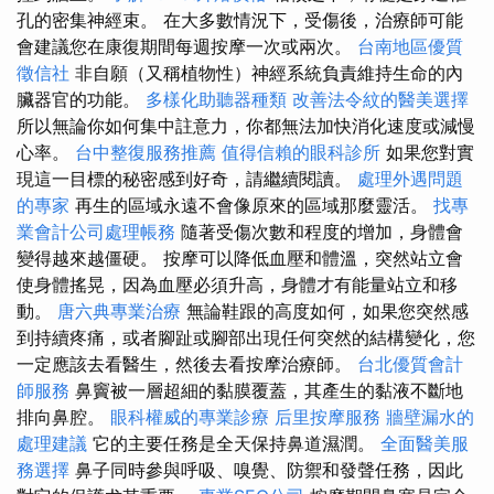
孔的密集神經束。 在大多數情況下，受傷後，治療師可能
會建議您在康復期間每週按摩一次或兩次。
台南地區優質
徵信社
非自願（又稱植物性）神經系統負責維持生命的內
臟器官的功能。
多樣化助聽器種類
改善法令紋的醫美選擇
所以無論你如何集中註意力，你都無法加快消化速度或減慢
心率。
台中整復服務推薦
值得信賴的眼科診所
如果您對實
現這一目標的秘密感到好奇，請繼續閱讀。
處理外遇問題
的專家
再生的區域永遠不會像原來的區域那麼靈活。
找專
業會計公司處理帳務
隨著受傷次數和程度的增加，身體會
變得越來越僵硬。 按摩可以降低血壓和體溫，突然站立會
使身體搖晃，因為血壓必須升高，身體才有能量站立和移
動。
唐六典專業治療
無論鞋跟的高度如何，如果您突然感
到持續疼痛，或者腳趾或腳部出現任何突然的結構變化，您
一定應該去看醫生，然後去看按摩治療師。
台北優質會計
師服務
鼻竇被一層超細的黏膜覆蓋，其產生的黏液不斷地
排向鼻腔。
眼科權威的專業診療
后里按摩服務
牆壁漏水的
處理建議
它的主要任務是全天保持鼻道濕潤。
全面醫美服
務選擇
鼻子同時參與呼吸、嗅覺、防禦和發聲任務，因此