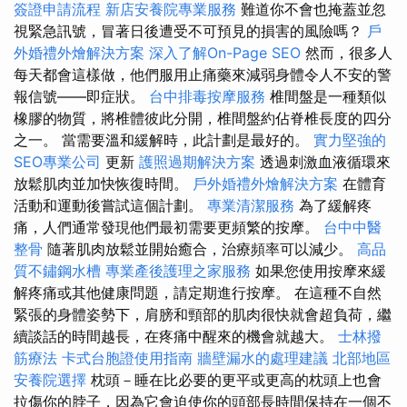
簽證申請流程
新店安養院專業服務
難道你不會也掩蓋並忽
視緊急訊號，冒著日後遭受不可預見的損害的風險嗎？
戶
外婚禮外燴解決方案
深入了解On-Page SEO
然而，很多人
每天都會這樣做，他們服用止痛藥來減弱身體令人不安的警
報信號——即症狀。
台中排毒按摩服務
椎間盤是一種類似
橡膠的物質，將椎體彼此分開，椎間盤約佔脊椎長度的四分
之一。 當需要溫和緩解時，此計劃是最好的。
實力堅強的
SEO專業公司
更新
護照過期解決方案
透過刺激血液循環來
放鬆肌肉並加快恢復時間。
戶外婚禮外燴解決方案
在體育
活動和運動後嘗試這個計劃。
專業清潔服務
為了緩解疼
痛，人們通常發現他們最初需要更頻繁的按摩。
台中中醫
整骨
隨著肌肉放鬆並開始癒合，治療頻率可以減少。
高品
質不鏽鋼水槽
專業產後護理之家服務
如果您使用按摩來緩
解疼痛或其他健康問題，請定期進行按摩。 在這種不自然
緊張的身體姿勢下，肩膀和頸部的肌肉很快就會超負荷，繼
續談話的時間越長，在疼痛中醒來的機會就越大。
士林撥
筋療法
卡式台胞證使用指南
牆壁漏水的處理建議
北部地區
安養院選擇
枕頭－睡在比必要的更平或更高的枕頭上也會
拉傷你的脖子，因為它會迫使你的頭部長時間保持在一個不