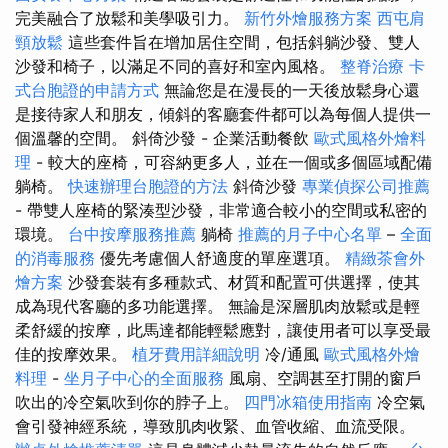
完美融合了放鬆和美學吸引力。
新竹外燴服務方案
西屯肩
頸放鬆
這些套件旨在增加居住空間，包括斜躺沙發、雙人
沙發和椅子，以滿足不同的喜好和室內風格。
整脊治療
卡
式台胞證的申請方式
無論您是在漫長的一天後放鬆身心還
是接待家人和朋友，傾斜的客廳套件都可以為每個人提供一
個溫馨的空間。 斜倚沙發 - 企業活動餐飲
歐式風格外燴料
理
- 較大的座椅，可容納更多人，並在一個或多個區域配備
躺椅。
快速辦理台胞證的方法
斜倚沙發
專業偵探公司推薦
- 帶雙人座椅的緊湊型沙發，非常適合較小的空間或私密的
環境。
台中按摩服務推薦
躺椅
推薦的月子中心名單
–
全面
的消毒服務
優先考慮個人舒適度的單座選項。
精緻茶會外
燴方案
沙發套裝有多種款式、材質和配置可供選擇，使其
成為現代客廳的多功能選擇。 無論是深層肌肉放鬆或是輕
柔舒緩的按摩，此馬達都能輕鬆應對，讓使用者可以享受最
佳的按摩效果。
植牙費用詳細說明
冷/通風
歐式風格外燴
料理
-
坐月子中心的全面服務
風扇、空調甚至打開的窗戶
吹出的冷空氣吹到你的脖子上。
四門冰箱使用指南
冷空氣
會引發神經系統，導致肌肉收緊、血管收縮、血流受限。