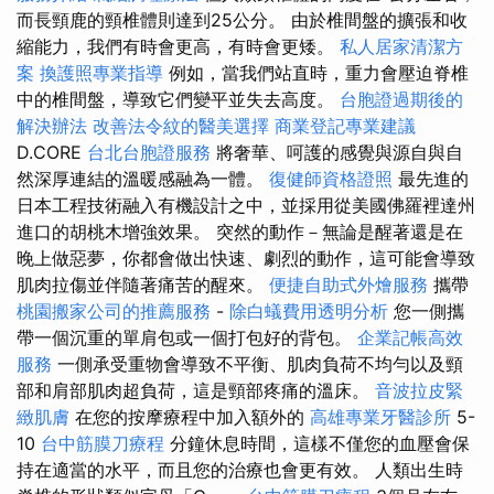
而長頸鹿的頸椎體則達到25公分。 由於椎間盤的擴張和收
縮能力，我們有時會更高，有時會更矮。
私人居家清潔方
案
換護照專業指導
例如，當我們站直時，重力會壓迫脊椎
中的椎間盤，導致它們變平並失去高度。
台胞證過期後的
解決辦法
改善法令紋的醫美選擇
商業登記專業建議
D.CORE
台北台胞證服務
將奢華、呵護的感覺與源自與自
然深厚連結的溫暖感融為一體。
復健師資格證照
最先進的
日本工程技術融入有機設計之中，並採用從美國佛羅裡達州
進口的胡桃木增強效果。 突然的動作－無論是醒著還是在
晚上做惡夢，你都會做出快速、劇烈的動作，這可能會導致
肌肉拉傷並伴隨著痛苦的醒來。
便捷自助式外燴服務
攜帶
桃園搬家公司的推薦服務
-
除白蟻費用透明分析
您一側攜
帶一個沉重的單肩包或一個打包好的背包。
企業記帳高效
服務
一側承受重物會導致不平衡、肌肉負荷不均勻以及頸
部和肩部肌肉超負荷，這是頸部疼痛的溫床。
音波拉皮緊
緻肌膚
在您的按摩療程中加入額外的
高雄專業牙醫診所
5-
10
台中筋膜刀療程
分鐘休息時間，這樣不僅您的血壓會保
持在適當的水平，而且您的治療也會更有效。 人類出生時