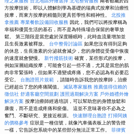
理之家服務
台北地區外燴選擇
北屯整骨服務
兩者都屬於西
方按摩技術，即以人體解剖學為基礎的瑞典式按摩和治療性
按摩，而東方按摩的精髓則更具哲學性和精神性。
北投推
拿推薦
專業餐飲設備回收服務
因此，我們可以將按摩稱為
幸福和優質生活的基石，而不是為特殊場合保留的奢華放
鬆。 第三階段是當您處於深度睡眠時，此時血流量增加並
且生長激素被釋放。
台中整骨討論區
如果您沒有得到足夠
的休息，生長激素的分泌就會減少，您的身體從受傷中恢復
的速度就會變慢。
新竹撥筋技術
確實，某些形式的按摩，
例如深層組織按摩，可能會引起一些不適，尤其是當您的肌
肉非常緊張時，但如果不適變成疼痛，您不必認為有必要忍
受它。
台胞證照片規範
，請隨時告訴我您的按摩師，治療
已經超出了您的疼痛閾值。
滅鼠專家服務
推薦值得信賴的
徵信社
舒適客廳空間規劃
護照過期解決方案
戶外婚禮外燴
解決方案
按摩治療師經過培訓，可以幫助您的身體放鬆和
康復，而不是造成疼痛和瘀傷。 這並不意味著你不必為之
奮鬥、不斷研究、更接近根源。
快速辦理台胞證
打掃阿姨
的價格參考
症狀是一種信號，就像汽車儀表板上的警告燈
一樣，它告訴您系統中的某些部分無法正常工作。
菲律賓