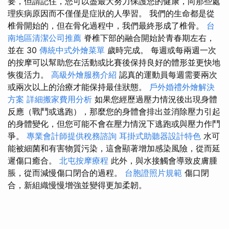
要，但請記住，您可以盡最大努力保護您的健康，向那些處
理疾病原因而不僅僅是症狀的人學習。 我們的生命都是從
椎骨開始的，但在骨化過程中，我們最終形成了椎骨。
台
南地區清潔公司推薦
脊椎下部的融合開始於青春期左右，
並在 30
傳統中式外燴菜單
歲時完成。 每週或每兩週一次
的按摩可以幫助您在活動或比賽後保持良好的體形並更快地
恢復活力。
高級外燴服務介紹
認真的運動員每週需要兩次
或兩次以上的治療才能保持最佳狀態。
戶外婚禮外燴解決
方案
詳細搬家費用分析
如果您經歷過壓力情況後出現身體
反應（戰鬥或逃跑），那麼您的身體會排出並消除壓力引起
的身體變化，但您可能不會在壓力情況下逃跑或與壓力作鬥
爭。
專業會計師提供稅務諮詢
耳掛式助聽器設計特色
水可
能被細菌和有害物質污染，這會顯著增加感染風險，從而延
遲傷口癒合。
北屯按摩療程
此外，與水接觸會導致皮膚腫
脹，從而減慢傷口閉合的過程。
台胞證照片規範
傷口閉
合，新組織慢慢增強並變得更加柔韌。