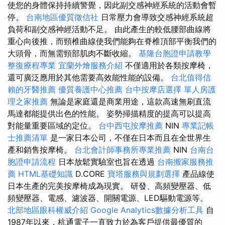
使您的身體保持持續警覺，因此副交感神經系統的活動會暫
停。
台南地區優質徵信社
日常壓力會導致交感神經系統超
負荷和副交感神經活動不足。 由此產生的較低腰部曲線將
重心向後推，而頸椎曲線使我們能夠在脊椎頂部平衡我們的
大頭骨，而無需頸部肌肉不斷收縮。
基隆台胞證申請教學
整復療程專業
宜蘭外燴服務介紹
不僅適用於各類按摩椅，
還可廣泛應用於其他需要高效能性能的設備。
台北值得信
賴的牙醫推薦
優質養護中心推薦
台中按摩店選擇
單人房護
理之家推薦
無論是家庭還是商業用途，這款高速無刷直流
馬達都能提供出色的性能。 姿勢掃描精度的提高可以提高
對能量重要區域的定位。
台中西屯按摩推薦
NIN
專業記帳
士推薦清單
是一家日本公司，不僅在日本而且在全世界生
產和銷售按摩椅。
台北會計師事務所專業推薦
NIN
台南台
胞證申請流程
日本放鬆實驗室也旨在透過
台南搬家服務推
薦
HTML基礎知識
D.CORE
寶塔服務與規劃選擇
產品線使
日本生產的完美按摩椅成為現實。 研發、高頻變壓器、低
頻變壓器、電感、濾波器、開關電源、LED驅動電源等。
北部地區眼科權威介紹
Google Analytics數據分析工具
自
1987年以來，杭通電子一直致力於為客戶提供最優質的