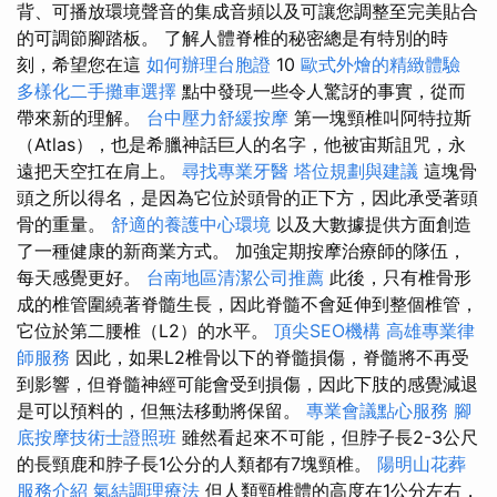
背、可播放環境聲音的集成音頻以及可讓您調整至完美貼合
的可調節腳踏板。 了解人體脊椎的秘密總是有特別的時
刻，希望您在這
如何辦理台胞證
10
歐式外燴的精緻體驗
多樣化二手攤車選擇
點中發現一些令人驚訝的事實，從而
帶來新的理解。
台中壓力舒緩按摩
第一塊頸椎叫阿特拉斯
（Atlas），也是希臘神話巨人的名字，他被宙斯詛咒，永
遠把天空扛在肩上。
尋找專業牙醫
塔位規劃與建議
這塊骨
頭之所以得名，是因為它位於頭骨的正下方，因此承受著頭
骨的重量。
舒適的養護中心環境
以及大數據提供方面創造
了一種健康的新商業方式。 加強定期按摩治療師的隊伍，
每天感覺更好。
台南地區清潔公司推薦
此後，只有椎骨形
成的椎管圍繞著脊髓生長，因此脊髓不會延伸到整個椎管，
它位於第二腰椎（L2）的水平。
頂尖SEO機構
高雄專業律
師服務
因此，如果L2椎骨以下的脊髓損傷，脊髓將不再受
到影響，但脊髓神經可能會受到損傷，因此下肢的感覺減退
是可以預料的，但無法移動將保留。
專業會議點心服務
腳
底按摩技術士證照班
雖然看起來不可能，但脖子長2-3公尺
的長頸鹿和脖子長1公分的人類都有7塊頸椎。
陽明山花葬
服務介紹
氣結調理療法
但人類頸椎體的高度在1公分左右，