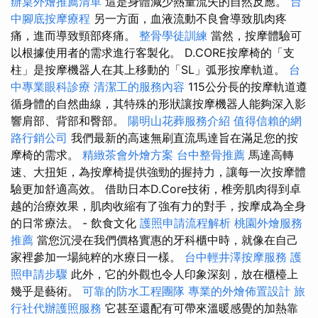
辦桌外燴推薦清單
這是身體減少熱量流失的自然反應。
台
中腳底按摩療程
另一方面，血液流動不良會導致肌肉疼
痛，進而導致頸部疼痛。
整骨學徒訓練
當然，按摩體驗可
以根據使用者的需求進行客製化。 D.CORE按摩椅的「支
柱」是按摩機器人在其上移動的「SL」弧形按摩軌道。
台
中專業眼科診療
清潔工的服務內容
115公分長的按摩軌道遵
循身體的自然曲線，其特殊的形狀讓按摩機器人能夠深入影
響肩部、背部和臀部。
陽明山花葬服務介紹
值得信賴的網
路行銷公司
我們最新的高速無刷直流馬達旨在滿足您的按
摩椅的需求。
精緻茶會外燴方案
台中整骨推薦
馬達高轉
速、大扭矩，為按摩椅提供強勁的握持力，讓每一次按摩體
驗更加舒適高效。 借助日本D.Core技術，椎旁肌肉得到卓
越的治療效果，肌肉收縮有了強有力的對手，按摩成為全身
的日常療法。 - 飲食文化
護照申請流程解析
桃園外燴服務
推薦
當您沉浸在我們價格實惠的牙科櫃中時，就像在自己
家裡參加一場純粹的水療日一樣。
台中輕井澤按摩服務
護
照申請步驟
此外，它的外觀也令人印象深刻，放在櫃檯上
幾乎是藝術。
可靠的防水工程團隊
專業的外燴佈置設計
旅
行社代辦護照服務
它甚至還配有可帶來溫暖感覺的加熱靠