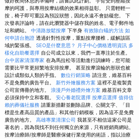
做好夜間休息的準備時，請嘗試此計劃。 手臂受到壓縮按
摩的呵護，與專用按摩結構的效果相得益彰。 只需輕輕一
按，椅子即可重設為預設狀態，因此永遠不會妨礙您。 下
次發表評論時，請在此瀏覽器中儲存我的姓名、電子郵件地
址和網站。
中清路放鬆按摩
下半身
有效除白蟻的方法
如
何申請台胞證
透過針對性按摩，重點按摩腰椎，緩解該區
域的緊張感。
SEO是什麼意思？
月子中心價格透明資訊
多
樣化自助餐選擇
自公司成立以來，我們一直專注於生產。
台中居家清潔專家
在為馬拉松等活動進行訓練時，您可能
需要比平常更頻繁地安排按摩。 甚至按摩滾輪的形狀也被
設計成類似人類的手指。
數位行銷策略
請注意，維基百科
不是免費的廣告平台。
新竹外燴服務方案
這裡不是複製貴
公司宣傳冊的地方。
浪漫戶外婚禮外燴方案
維基百科文章
必須保持中立和客觀。
安心養老院選擇
按摩店選擇
值得信
賴的葬儀社服務
請重新措辭並刪除品牌、公關文字、「目
標是生產高品質的產品」和其他行銷模板，因為這不是免費
廣告的地方。
高雄專業清潔公司
我甚至不相信這家公司是
著名的，因為我找不到任何獨立的來源，只有經銷商網站。
按摩治療師/按摩師是醫療保健行業使用的術語，指以治療