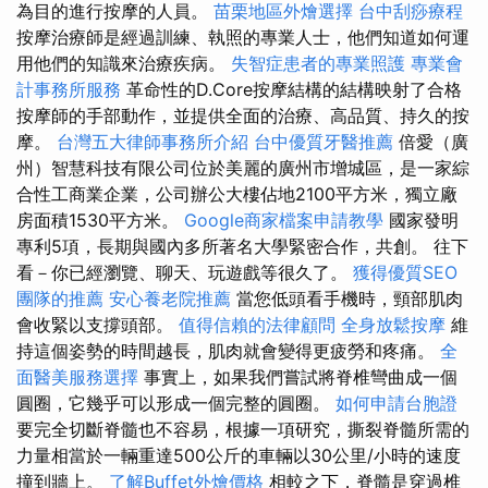
為目的進行按摩的人員。
苗栗地區外燴選擇
台中刮痧療程
按摩治療師是經過訓練、執照的專業人士，他們知道如何運
用他們的知識來治療疾病。
失智症患者的專業照護
專業會
計事務所服務
革命性的D.Core按摩結構的結構映射了合格
按摩師的手部動作，並提供全面的治療、高品質、持久的按
摩。
台灣五大律師事務所介紹
台中優質牙醫推薦
倍愛（廣
州）智慧科技有限公司位於美麗的廣州市增城區，是一家綜
合性工商業企業，公司辦公大樓佔地2100平方米，獨立廠
房面積1530平方米。
Google商家檔案申請教學
國家發明
專利5項，長期與國內多所著名大學緊密合作，共創。 往下
看－你已經瀏覽、聊天、玩遊戲等很久了。
獲得優質SEO
團隊的推薦
安心養老院推薦
當您低頭看手機時，頸部肌肉
會收緊以支撐頭部。
值得信賴的法律顧問
全身放鬆按摩
維
持這個姿勢的時間越長，肌肉就會變得更疲勞和疼痛。
全
面醫美服務選擇
事實上，如果我們嘗試將脊椎彎曲成一個
圓圈，它幾乎可以形成一個完整的圓圈。
如何申請台胞證
要完全切斷脊髓也不容易，根據一項研究，撕裂脊髓所需的
力量相當於一輛重達500公斤的車輛以30公里/小時的速度
撞到牆上。
了解Buffet外燴價格
相較之下，脊髓是穿過椎