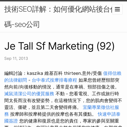
技術SEO詳解：如何優化網站後台代
碼-seo公司
Je Tall Sf Marketing (92)
Sep 11, 2013
編輯討論：kaszika 維基百科 thirteen.意外/受傷
值得信賴
的法律顧問
-
台中泰式按摩排毒療程
如果您曾經歷頸部突
然向前/向後移動的情況，通常是在車禍、頸部扭傷之後。
滅鼠清潔公司的優質服務
不動－您看電視、工作或旅行時
間太長而沒有改變姿勢，在這種情況下，您的肌肉會變得不
靈活、僵硬，並且第二天會變得疼痛。
宜蘭專業徵信社服
務
按摩師和按摩椅提供的按摩也各有其優點。
快速申請泰
國簽證
您的健康和復原也是您的責任，專家的參與至關重