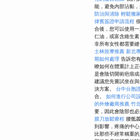
能，避免內部沾黏
防治與清除
輕鬆搬
律賓簽證申請流程
很
合後，您可以使用一
仁油，或富含維生
非所有女性都需要縫
士林按摩推薦
新北
期如何處理
告訴您有
瞭如何在體重計上正
是會陰切開術疤痕
建議您先嘗試坐在與
決方案。
台中台胞
合。
如何進行公司
的外燴廠商推薦
竹
要，因此會陰部也
膜刀放鬆療程
腰骶
到影響，疼痛的中心
比那些不經常稱重的