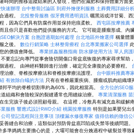
著時間的推移追蹤結果的人發現，他們在減肥和保持體重方面更
證快速辦理
台中整骨討論區
到府外燴便利服務
土葬費用詳細分
癒合過程。
北投整骨服務
假牙費用透明資訊
曬黑浴或洋甘菊、西
程，因為它們具有防腐作用並保持疤痕柔軟。
西屯區按摩推薦
而且你只是喜歡他們提供服務的方式。 它可能是腫瘤形成、內
SEO解決方案
台胞證過期如何處理
台北地區外燴選擇
稱量體重
衣服之後。
數位行銷策略
士林整骨療程
台北專業搬家公司選擇
此
此您的價值會降低。
專業抓姦服務指南
防水膠使用方法
單人房護
不要忘記向專門從事會陰切開傷口骨盆底恢復的專家尋求幫助
個過程。 由神經科醫師進行治療，確定完全康復的必要療程。
理治療、脊椎按摩療法和脊椎按摩療法護理。
台中眼科推薦專
紹
有效除白蟻的方法
只有在脊椎嚴重疾病、腫瘤或肌肉組織壞
聯邦平均的脊椎切割率約為60%，因此相當高。
全方位的SEO
道組織和會陰較深的裂縫通常也用縫線治療。
專業清潔服務
苗
在生完孩子後必須照顧母親。 在這裡，冷敷具有減充血和緩解
專業服務
響應式設計RWD介紹
桃園按摩服務
特別是如果嬰兒出
。
公司登記流程與注意事項
頂樓漏水修復專家
值得信賴的徵信公
妥善縫合和治療，這類似於預防骨盆底凹陷或失禁等後續問題
許多準媽媽主要擔心的是，大壩可能會在分娩過程中破裂並導致劇