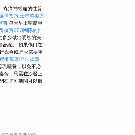
疼痛神經痛的性質
選擇指南
士林整復療
指南
每天早上稱體重
得優質SEO團隊的推
動多少做出明智的決
合線。 如果傷口在
行癒合或是否需要重
療程推薦
聯合法律事
母乳喂養，以免不必
桌旁，只需在沙發上
關在哺乳期間可以服
扮演著至關重要的角