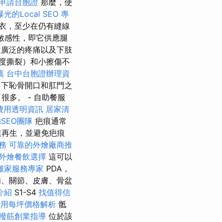
申請台胞證
那麼，使
的Local SEO
專
衣，至少在仍有縫線
和敏感性，即它供應腿
廣泛的疼痛以及下肢
度撕裂）和小擦傷不
薦
台中台胞證辦理資
 下恥骨開口和肛門之
多。 - 自助餐服
費用透明資訊
居家清
SEO團隊
疤痕通常
速再生，並避免疤痕
務
可靠的外燴廠商推
外燴餐飲選擇
這可以
搬家服務專家
PDA，
肉、關節、皮膚、骨盆
介紹
S1-S4
找值得信
費用每坪價格解析
骶
撥筋創業指導
位於該