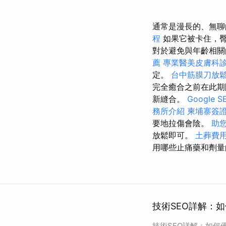
通常是漫長的、無
程
如果它被卡住，
對於避免與年齡相
薦
專業醫美皮膚科
定。
台中筋膜刀放
完全癒合之前在此期
新縫合。
Google
務所介紹
柬埔寨簽
要地拉傷會陰。
助
放鬆即可。
土葬費
用哪些止痛藥和劑量
技術SEO詳解：如
技術SEO詳解：如何