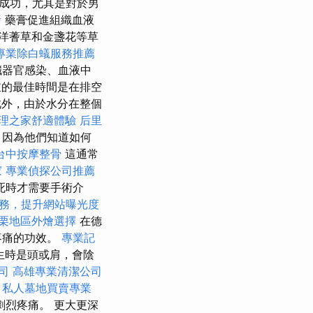
成功，尤其是對於男
析
藥膏促進組織血液
洋蓍草和金盞花等草
專業除白蟻服務推薦
臟器官感染、血液中
的最佳時間是在排空
外，由於水分在整個
理之家舒適體驗
后里
，因為他們知道如何
台中按摩整骨
這通常
家
專業偵探公司推薦
死時才需要手術介
服務，提升網站曝光度
栗地區外燴選擇
在德
疼痛的功效。
專業記
生時是頭或肩，會陰
司
高雄專業清潔公司
。
私人墓地買賣專業
烈疼痛。 更大更深