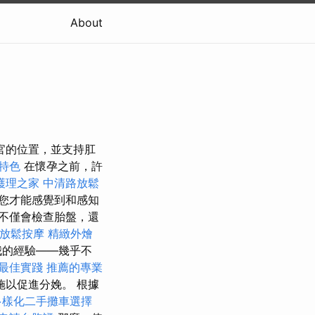
About
官的位置，並支持肛
特色
在懷孕之前，許
護理之家
中清路放鬆
您才能感覺到和感知
不僅會檢查胎盤，還
路放鬆按摩
精緻外燴
我的經驗——幾乎不
O最佳實踐
推薦的專業
以促進分娩。 根據
多樣化二手攤車選擇