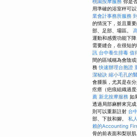
桃園按摩服務
你是
用準確的浴室秤可以
業會計事務所服務
的情況下，並且重要的
部、足部、壩區。
運動和感覺功能下
需要縫合，在很短
訊
台中養生排毒
值
間的區域稱為會陰或
務
快速辦理台胞證
潔秘訣
縮小毛孔的
會腫脹，尤其是在分
疙瘩（疤痕組織過
薦
新北按摩服務
如
透過局部麻醉來完成
則可以重新註射
台
部、下肢和腳。
私
賴的Accounting Fi
骨的前表面和梨狀