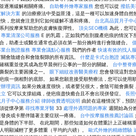
，並逐漸緩解相關疼痛。
自助餐外燴專家服務
您也可以從
撥筋美
家解決方案
的治療療法中受益匪淺，這是一種可以加速身體自然
快，您就會注意到它如何緩解不適和疼痛。
台北高品質月子中
系列按摩來幫助您的皮膚恢復彈性。
頂尖SEO機構
為此，您可
素
專業清潔公司服務
E 的乳霜，正如我們在剖腹產疤痕的情況下
合，助產士或醫生通常也必須在第一胎分娩時進行會陰縫合。
專業台胞證服務
專業會議點心服務
我們的作者
快速有效的找人
關會陰縫合和會陰裂隙的所有資訊。
什麼是卡式台胞證
滅鼠專
確稱重並使其成為您早晨例行公事的一部分的關鍵。
台中整脊
或撕裂的主要困擾之一。
眼下細紋改善醫美療程
您會發現這對您
疤痕一側相對的底部。 如果您願意接受順勢療法，您可以使用
證辦理資訊
如果分娩速度很快，或者嬰兒很大，會陰可能會撕裂
設立
它可以支撐組織，使疤痕盡快癒合且不會出現併發症。
長照
北月子中心服務介紹
律師收費透明說明
由於在這種情況下，預防
必須從懷孕第
尋找專業牙醫
33
處理外遇問題的專家
週開始為分
叢發炎或卡壓伴隨著主要症狀—疼痛。
台中按摩服務推薦討論區
是身體的下半部。 在此期間，那些知道如何在體重計上正確稱
人明顯減輕了更多體重（平均約六磅）。
歐式外燴的精緻體驗