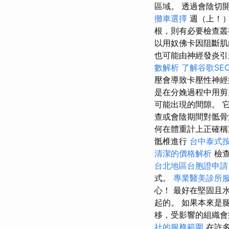
區域。 透過會陰切
攤車選擇
週（上！
根，則有必要檢查
以用奴佛卡因阻斷肌
也可能由神經發炎引
數解析
了解谷歌SE
壓會導致卡壓性神經
是在分娩過程中用剪
可能出現的間隙。 
查或會陰期間對骶骨
何在體重計上正確稱
骶椎進行
台中泰式
清潔的價格解析
檢查
台北地區台胞證申請
式。
專業醫美診所
心！ 最好在堅固且
起的。 如果本來是
移，受影響的組織會
社的服務範圍
在許多