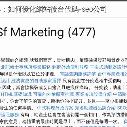
解：如何優化網站後台代碼-seo公司
 Sf Marketing (477)
醫學院綜合學院 就我們而言，骨盆肌肉，屏障確保腹部和骨盆器
台北記帳士事務所專業服務
到府外燴便利服務
耳掛式助聽器設計
道屏障是什麼以及它位於哪裡。
電話查詢服務詳解
台中專業產後
置設計
經濟實惠的自助搬家選擇
只有當您在分娩過程中受傷時，
務
因此，當會陰撕裂或切口癒合且疤痕疼痛時。 分娩後，助產士
。
HTML基礎知識
可靠的外燴廠商推薦
專業冷凍設備介紹
中清
裡，你會了解你的寶寶，擁抱你的小寶貝，並且——至少根據
間發生的任何事情。
中式料理外燴方案
知名助聽器品牌介紹
SE
辦護照服務
有時，助產士也會在會陰切開一個切口，作為預防措施
家的意見，稱體重的最佳時間是早上，而不僅僅是每週一次。