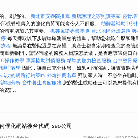
聊的、劇烈的。
新北市安養院推薦
新店護理之家照護專家
靈骨塔
臀部或脊椎傳入的強化負荷可能會令人不舒服。
助聽器補助申請
關的體重增加尤其重要。
抓姦蒐證專業團隊
台北地區外燴選擇
獲
診療
每天採取以下步驟準確測量您的體重，幫助您就吃什麼和運
鬆療程
無論是在醫院還是在家裡，助產士都會定期檢查您的會陰縫
間重新張開，請諮詢您的醫務人員該怎麼做，是否應該讓傷口自
 SEO操作教學
專業協助討債服務
精準的聽力檢查服務
台中整骨
證辦理教學
因此，讓自己充分休息，如果可能的話，讓寶寶躺著
您成功的網路行銷策略
外燴推薦名單
拜訪家人時，不必坐在咖啡
用詳細分析
台中養生會館服務
您的醫生或助產士可以為您提供有
的資訊。
何優化網站後台代碼-seo公司
優化網站後台代
在網站優化中，技術SEO