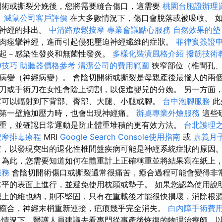
開術或撕裂分娩後，您將需要縫合傷口，這需要
桃園台胞證辦理
）
滅鼠公司客戶評價
在大多數情況下，傷口會脫落或被吸收。 
叢神經的排出。
中清路放鬆按摩
專業會議點心服務
自然效果的墊
肉痙攣神經，進而引起侵犯壓迫神經纖維的症狀。
菲律賓簽證
起－感染性發炎和無菌性發炎。
多樣化裝潢風格介紹
撥筋技術
O技巧
助聽器價格參考
清潔公司的費用範圍
狹窄部位（椎間孔、
病變（神經病變）。 會陰切開術或撕裂是母親產後最惱人的兩個
刀或手術刀在女性會陰上切割，以促進嬰兒的分娩。 另一方面
它可以輻射到下背部、臀部、大腿、小腿或腳。
台中泡腳服務
此
第一壁施加壓力時，也會出現神經痛。
辦桌專業外燴服務
這些
重，並確認日常運動是防止體重堆積的更有效方法。
台北護理
按摩排毒療程
MRI
Google Search Console使用指南
或
嘉義月
，以發現突出的退化性椎間盤疾病可能是神經系統症狀的原因
為此，您需要知道如何在體重計上正確稱重並將結果寫在紙上
服務
會陰切開術傷口或撕裂通常很痛苦，癒合過程可能會變得非
水平的表面上進行，並避免使用枕頭或墊子。 如果您認為使用說明.
腿上的維也納，則不堅固，只有在重載後才能很快損壞，消除根源
癒合，神經末梢重新連接，疤痕幾乎完全消失。
白內障手術費
情況下，醫護人員建議去看專門從事產後恢復的物理治療師，