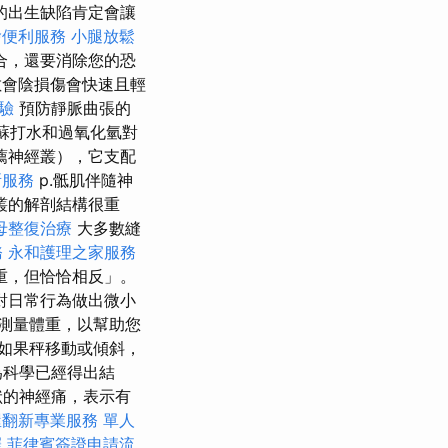
的出生缺陷肯定會讓
燴便利服務
小腿放鬆
合，還要消除您的恐
會陰損傷會快速且輕
驗
預防靜脈曲張的
蘇打水和過氧化氫對
薦神經叢），它支配
所服務
p.骶肌伴隨神
叢的解剖結構很重
母整復治療
大多數縫
務
永和護理之家服務
重，但恰恰相反」。
對日常行為做出微小
測量體重，以幫助您
如果秤移動或傾斜，
為科學已經得出結
狀的神經痛，表示有
屋翻新專業服務
單人
擇
菲律賓簽證申請流