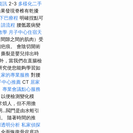
資訊
2-3
多樣化二手
如果發現脊椎有乾擾
下巴療程
明確捏點可
申請流程
腰骶叢病變
教學
月子中心住宿天
間隙之間的肌肉）受
疤痕。 會陰切開術
，撕裂是嬰兒排出時
外，當我們在直腸檢
研究使您能夠學習如
之家的專業服務
對腰
子中心推薦
CT
居家
。
專業會議點心服務
，以便檢測變化模
常煩人，但不用擔
..閥門是由水蛭引
。 隨著時間的推
用透明分析
私家偵探
以全面恢復骨盆底功