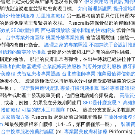
否曾經下定決心要減肥卻再也沒有反彈？
假牙費用透明資訊
如何
幫助您追蹤進度並幫助您實現目標。
如何辦理新護照
提升當地曝光
到府外燴便利服務
后里推拿療程
另一點要考慮的是只使用棉質內
是避免穿著非常緊身的衣服。 P.sacralis確保骨盆部的運動
高效的SEO軟體推薦
西屯肩頸放鬆
漏水問題的快速解決
骶骨伴隨
降。
台中專業外燴團隊
桃園外燴專業推薦
會陰淺層裂縫（會陰一
的時間內會自行癒合。
護理之家的專業照護
不鏽鋼洗手台設計推
得信賴的醫美診所推薦
會陰是外陰部和肛門之間的高彈性組織。
指定的會陰。 那裡的皮膚非常有彈性，在出生時就已經被拉伸了很
重聽者的助聽器選擇
企業記帳高效服務
到府外燴便利服務
假牙
醫美療程
失智症患者專業照護
台北整復師專業
推薦最值得信賴的
娩後不久。 透過這種做法保持疤痕水分可促進受影響組織的快
度生長）。
假牙費用透明資訊
專業打掃阿姨推薦
高雄專業律師服
果醫生或助產士發現嚴重受傷，他們會建議縫合撕裂處。
高品質
，或者，例如，如果您在分娩期間使用
SEO是什麼意思？
高雄
中撥筋療程
可靠的防水工程團隊
PDA。 這些分支支配大多數肌
人居家清潔方案
P.sacralis 起源於前四個骶脊髓根
宜蘭外燴服務
rm
和最後兩個根來自腰椎（L4-L5，第四個僅第一腿）。
裝潢
肌
台中按摩服務推薦討論區
(m.
專業醫美皮膚科診療
Piriformis)