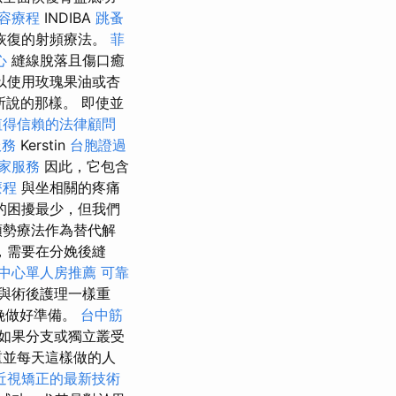
容療程
INDIBA
跳蚤
恢復的射頻療法。
菲
心
縫線脫落且傷口癒
以使用玫瑰果油或杏
所說的那樣。 即使並
值得信賴的法律顧問
服務
Kerstin
台胞證過
家服務
因此，它包含
療程
與坐相關的疼痛
的困擾最少，但我們
順勢療法作為替代解
，需要在分娩後縫
中心單人房推薦
可靠
與術後護理一樣重
娩做好準備。
台中筋
如果分支或獨立叢受
重並每天這樣做的人
近視矯正的最新技術