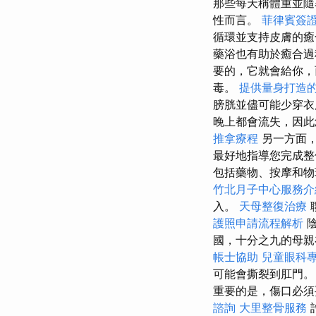
那些每天稱體重並隨
性而言。
菲律賓簽
循環並支持皮膚的
藥浴也有助於癒合過
要的，它就會給你，
毒。
提供量身打造的
膀胱並儘可能少穿
晚上都會流失，因
推拿療程
另一方面，
最好地指導您完成整
包括藥物、按摩和物
竹北月子中心服務介
入。
天母整復治療
護照申請流程解析
陰
國，十分之九的母親
帳士協助
兒童眼科
可能會撕裂到肛門
重要的是，傷口必須
諮詢
大里整骨服務