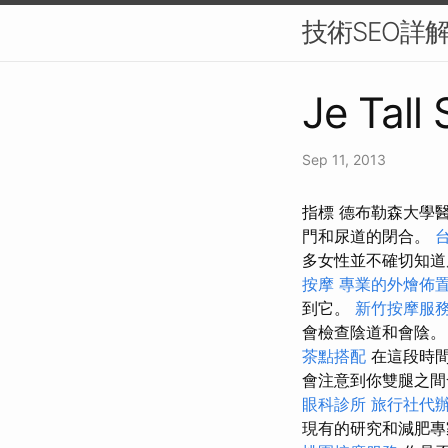
技術SEO詳
Je Tall
Sep 11, 2013
指標 德布勒森大學
門和尿道的閉合。
多女性並不確切知
按摩
專業的外燴佈
到它。
新竹按摩服
會檢查陰道和會陰
茶點搭配
在這段時間
會注意到你雙腿之
眼科診所
旅行社代
現有的研究和減肥專