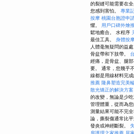
的裂縫可能需要在
您感到害怕。
專業
按摩
桃園台胞證申
懼。
用戶口碑外燴
鬆地癒合。 水程序
最佳工具。
身體按
人體毫無疑問的益
骨盆帶和下肢帶。
經痛，是骨盆、腿
要。 通常，您幾乎
線都是用線材料完成
推薦
隆鼻塑造完美
散光矯正的解決方案
的改變，無論是少
管理體重，從而為
測量結果可能不完全
論，撕裂傷通常比平
發炎或神經斷裂。
房護理之家推薦
居