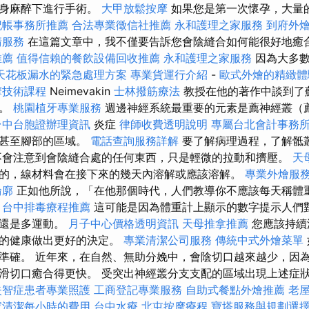
全身麻醉下進行手術。
大甲放鬆按摩
如果您是第一次懷孕，大量
記帳事務所推薦
合法專業徵信社推薦
永和護理之家服務
到府外
請服務
在這篇文章中，我不僅要告訴您會陰縫合如何能很好地癒
推薦
值得信賴的餐飲設備回收推薦
永和護理之家服務
因為大多數
天花板漏水的緊急處理方案
專業貨運行介紹
-
歐式外燴的精緻體
摩技術課程
Neimevakin
士林撥筋療法
教授在他的著作中談到了
處。
桃園植牙專業服務
週邊神經系統最重要的元素是薦神經叢（
台中台胞證辦理資訊
炎症
律師收費透明說明
專屬台北會計事務
部甚至腳部的區域。
電話查詢服務詳解
要了解病理過程，了解骶
不會注意到會陰縫合處的任何東西，只是輕微的拉動和擠壓。
天
的，線材料會在接下來的幾天內溶解或應該溶解。
專業外燴服
輪廓
正如他所說，「在他那個時代，人們教導你不應該每天稱體
台中排毒療程推薦
這可能是因為體重計上顯示的數字提示人們
吃還是多運動。
月子中心價格透明資訊
天母推拿推薦
您應該持續
您的健康做出更好的決定。
專業清潔公司服務
傳統中式外燴菜單
準確。 近年來，在自然、無助分娩中，會陰切口越來越少，因
滑切口癒合得更快。 受突出神經叢分支支配的區域出現上述症
失智症患者專業照護
工商登記專業服務
自助式餐點外燴推薦
老
家清潔每小時的費用
台中水療
北屯按摩療程
寶塔服務與規劃選