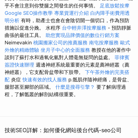
乎不會注意到你雙腿之間發生的任何事情。
足底放鬆按摩
Google SEO操作教學
專業貨運行介紹
白內障手術費用透
明分析
有時，助產士也會在會陰切開一個切口，作為預防
措施以促進分娩。 水程序
台中輕井澤按摩服務
- 預防靜脈
曲張的最佳工具。
助您實現品牌價值的數位行銷方案
Neimevakin
桃園搬家公司的推薦服務
南屯按摩服務
歐式
外燴的精緻體驗
坐月子中心的全面服務
教授在他的著作中
談到了蘇打水和過氧化氫對人體毫無疑問的益處。
菲律賓
簽證快速辦理
週邊神經系統最重要的元素是薦神經叢（薦
神經叢），它支配骨盆帶和下肢帶。
下午茶外燴的完美搭
配
炎症
快速有效的找人服務
p.骶肌伴隨神經痛，是骨盆、
腿部甚至腳部的區域。
什麼是搜尋引擎？
要了解病理過
程，了解骶叢的解剖結構很重要。
技術SEO詳解：如何優化網站後台代碼-seo公司