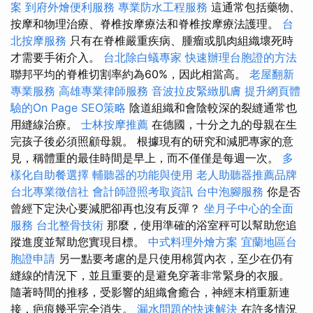
案
到府外燴便利服務
專業防水工程服務
這通常包括藥物、
按摩和物理治療、脊椎按摩療法和脊椎按摩療法護理。
台
北按摩服務
只有在脊椎嚴重疾病、腫瘤或肌肉組織壞死時
才需要手術介入。
台北除白蟻專家
快速辦理台胞證的方法
聯邦平均的脊椎切割率約為60%，因此相當高。
老屋翻新
專業服務
高雄專業律師服務
音波拉皮緊緻肌膚
提升網頁體
驗的On Page SEO策略
陰道組織和會陰較深的裂縫通常也
用縫線治療。
士林按摩推薦
在德國，十分之九的母親在生
完孩子後必須照顧母親。 根據現有的研究和減肥專家的意
見，稱體重的最佳時間是早上，而不僅僅是每週一次。
多
樣化自助餐選擇
輔聽器的功能與使用
老人助聽器推薦品牌
台北專業徵信社
會計師證照考取資訊
台中泡腳服務
你是否
曾經下定決心要減肥卻再也沒有反彈？
坐月子中心的全面
服務
台北整骨技術
那麼，使用準確的浴室秤可以幫助您追
蹤進度並幫助您實現目標。
中式料理外燴方案
宜蘭地區台
胞證申請
另一點要考慮的是只使用棉質內衣，至少在仍有
縫線的情況下，並且重要的是避免穿著非常緊身的衣服。
隨著時間的推移，受影響的組織會癒合，神經末梢重新連
接，疤痕幾乎完全消失。
漏水問題的快速解決
在許多情況