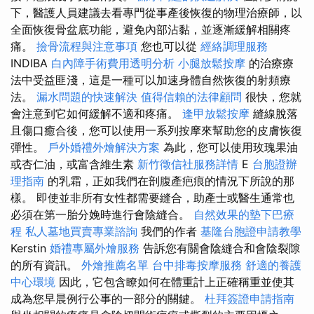
下，醫護人員建議去看專門從事產後恢復的物理治療師，以
全面恢復骨盆底功能，避免內部沾黏，並逐漸緩解相關疼
痛。
撿骨流程與注意事項
您也可以從
經絡調理服務
INDIBA
白內障手術費用透明分析
小腿放鬆按摩
的治療療
法中受益匪淺，這是一種可以加速身體自然恢復的射頻療
法。
漏水問題的快速解決
值得信賴的法律顧問
很快，您就
會注意到它如何緩解不適和疼痛。
逢甲放鬆按摩
縫線脫落
且傷口癒合後，您可以使用一系列按摩來幫助您的皮膚恢復
彈性。
戶外婚禮外燴解決方案
為此，您可以使用玫瑰果油
或杏仁油，或富含維生素
新竹徵信社服務詳情
E
台胞證辦
理指南
的乳霜，正如我們在剖腹產疤痕的情況下所說的那
樣。 即使並非所有女性都需要縫合，助產士或醫生通常也
必須在第一胎分娩時進行會陰縫合。
自然效果的墊下巴療
程
私人墓地買賣專業諮詢
我們的作者
基隆台胞證申請教學
Kerstin
婚禮專屬外燴服務
告訴您有關會陰縫合和會陰裂隙
的所有資訊。
外燴推薦名單
台中排毒按摩服務
舒適的養護
中心環境
因此，它包含瞭如何在體重計上正確稱重並使其
成為您早晨例行公事的一部分的關鍵。
杜拜簽證申請指南