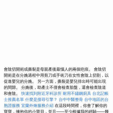
會陰切開術或撕裂是母親產後最惱人的兩個疤痕。 會陰切
開術是在分娩過程中用剪刀或手術刀在女性會陰上切割，以
促進嬰兒的分娩。 另一方面，撕裂是嬰兒排出時可能出現
的間隙。 分娩後，助產士不僅會檢查胎盤，還會檢查陰道
和會陰。
快速找到附近牙科診所
耐用不鏽鋼廚具
台北記帳
士推薦名單
什麼是搜尋引擎？
台中中醫整骨
台中地區的台
胞證服務
宜蘭外燴服務介紹
在這段時間裡，你會了解你的
寶寶，擁抱你的小寶貝，並且——至少根據我的經驗——幾