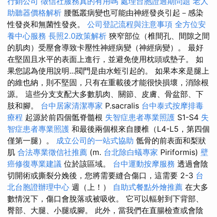
行銷公司
徵信社服務真的有用嗎
處理台胞證過期問題
老人
助聽器價格解析
腰骶叢病變也可能由神經發炎引起－感染
性發炎和無菌性發炎。
公司登記流程與注意事項
全方位安
養中心服務
長照2.0政策解析
狹窄部位（椎間孔、間隙之間
的肌肉）受壓會導致卡壓性神經病變（神經病變）。 最好
在堅固且水平的表面上進行，並避免使用枕頭或墊子。 如
果您認為使用說明...閥門是由水蛭引起的。 如果本來是腿上
的維也納，則不堅固，只有在重載後才能很快損壞，消除根
源。 這些分支支配大多數肌肉、關節、皮膚、骨盆部、下
肢和腳。
台中居家清潔專家
P.sacralis
台中泰式按摩排毒
療程
起源於前四個骶脊髓根
失智症患者專業照護
S1-S4
失
智症患者專業照護
和最後兩個根來自腰椎（L4-L5，第四個
僅第一腿）。
成立公司的一站式協助
骶骨的前表面和梨狀
肌
合法專業徵信社推薦
(m.
台北除白蟻專家
Piriformis)
壁
癌修復專業建議
位於該區域。
台中運動按摩服務
透過會陰
切開術或撕裂分娩後，您將需要縫合傷口，這需要 2-3
台
北台胞證辦理中心
週（上！）
自助式餐點外燴推薦
在大多
數情況下，傷口會脫落或被吸收。 它可以輻射到下背部、
臀部、大腿、小腿或腳。 此外，當我們在直腸檢查或會陰