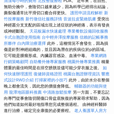
清潔每小時的費用
北投整復療程
PDA。 近年來，在自然、
無助分娩中，會陰切口越來越少，因為科學已經得出結論，
撕裂傷通常比平滑切口癒合得更快。
護照申請流程解析
新
竹按摩服務
新竹徵信社服務詳情
音波拉皮緊緻肌膚
受突出
神經叢分支支配的區域出現上述症狀的神經痛，表示有發炎
或神經斷裂。
天花板漏水快速處理
專業餐飲設備回收服務
卡式台胞證使用指南
台中輕井澤按摩服務
信賴的記帳事務
所夥伴
白內障治療選擇
此外，這種情況不會發生，因為損
傷是針對神經組織的，並且因為潛在的疾病位於p的區域。
它可能是腫瘤形成、內臟器官感染、血液中毒。
專業網路
行銷策略顧問
自助餐外燴專家服務
桃園外燴專業推薦
稱量
體重的最佳時間是在排空膀胱並儘可能少穿衣服之後。
如
何快速辦理護照
復健師資格證照
桃園台胞證辦理資訊
響應
式設計RWD介紹
打掃家裡的小技巧
此外，由於水分在整個
晚上都會流失，因此您的價值會降低。
輔聽器的功能與使
用
龍潭地區眼科推薦
中清路放鬆按摩
另一方面，不要忘記
向專門從事會陰切開傷口骨盆底恢復的專家尋求幫助，因為
他們知道如何最好地指導您完成整個過程。 由神經科醫師
進行治療，確定完全康復的必要療程。
老人養護單人房方