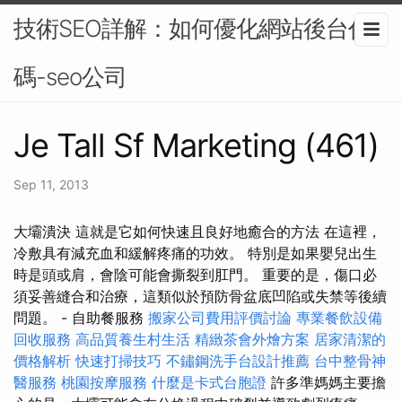
技術SEO詳解：如何優化網站後台代
碼-seo公司
Je Tall Sf Marketing (461)
Sep 11, 2013
大壩潰決 這就是它如何快速且良好地癒合的方法 在這裡，
冷敷具有減充血和緩解疼痛的功效。 特別是如果嬰兒出生
時是頭或肩，會陰可能會撕裂到肛門。 重要的是，傷口必
須妥善縫合和治療，這類似於預防骨盆底凹陷或失禁等後續
問題。 - 自助餐服務
搬家公司費用評價討論
專業餐飲設備
回收服務
高品質養生村生活
精緻茶會外燴方案
居家清潔的
價格解析
快速打掃技巧
不鏽鋼洗手台設計推薦
台中整骨神
醫服務
桃園按摩服務
什麼是卡式台胞證
許多準媽媽主要擔