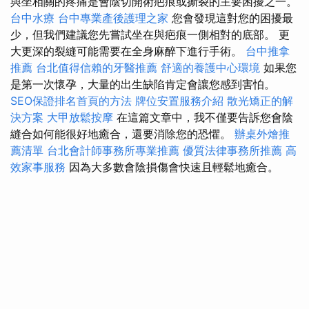
與坐相關的疼痛是會陰切開術疤痕或撕裂的主要困擾之一。
台中水療
台中專業產後護理之家
您會發現這對您的困擾最
少，但我們建議您先嘗試坐在與疤痕一側相對的底部。 更
大更深的裂縫可能需要在全身麻醉下進行手術。
台中推拿
推薦
台北值得信賴的牙醫推薦
舒適的養護中心環境
如果您
是第一次懷孕，大量的出生缺陷肯定會讓您感到害怕。
SEO保證排名首頁的方法
牌位安置服務介紹
散光矯正的解
決方案
大甲放鬆按摩
在這篇文章中，我不僅要告訴您會陰
縫合如何能很好地癒合，還要消除您的恐懼。
辦桌外燴推
薦清單
台北會計師事務所專業推薦
優質法律事務所推薦
高
效家事服務
因為大多數會陰損傷會快速且輕鬆地癒合。