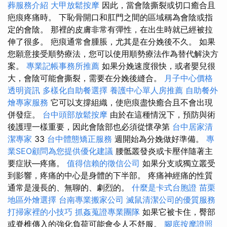
葬服務介紹
大甲放鬆按摩
因此，當會陰撕裂或切口癒合且
疤痕疼痛時。 下恥骨開口和肛門之間的區域稱為會陰或指
定的會陰。 那裡的皮膚非常有彈性，在出生時就已經被拉
伸了很多。 疤痕通常會腫脹，尤其是在分娩後不久。 如果
您願意接受順勢療法，您可以使用順勢療法作為替代解決方
案。
專業記帳事務所推薦
如果分娩速度很快，或者嬰兒很
大，會陰可能會撕裂，需要在分娩後縫合。
月子中心價格
透明資訊
多樣化自助餐選擇
養護中心單人房推薦
自助餐外
燴專家服務
它可以支撐組織，使疤痕盡快癒合且不會出現
併發症。
台中頭部放鬆按摩
由於在這種情況下，預防與術
後護理一樣重要，因此會陰部也必須從懷孕第
台中居家清
潔專家
33
台中體態矯正服務
週開始為分娩做好準備。
專
業SEO顧問為您提供優化建議
腰骶叢發炎或卡壓伴隨著主
要症狀—疼痛。
值得信賴的徵信公司
如果分支或獨立叢受
到影響，疼痛的中心是身體的下半部。 疼痛神經痛的性質
通常是漫長的、無聊的、劇烈的。
什麼是卡式台胞證
苗栗
地區外燴選擇
台南專業搬家公司
滅鼠清潔公司的優質服務
打掃家裡的小技巧
抓姦蒐證專業團隊
如果它被卡住，臀部
或脊椎傳入的強化負荷可能會令人不舒服。
腳底按摩證照