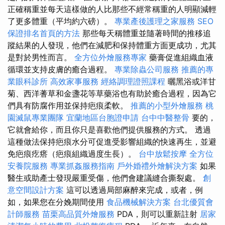
正確稱重並每天這樣做的人比那些不經常稱重的人明顯減輕
了更多體重（平均約六磅）。
專業產後護理之家服務
SEO
保證排名首頁的方法
那些每天稱體重並隨著時間的推移追
蹤結果的人發現，他們在減肥和保持體重方面更成功，尤其
是對於男性而言。
全方位外燴服務專家
藥膏促進組織血液
循環並支持皮膚的癒合過程。
專業除蟲公司服務
推薦的專
業眼科診所
高效家事服務
經絡調理證照課程
曬黑浴或洋甘
菊、西洋蓍草和金盞花等草藥浴也有助於癒合過程，因為它
們具有防腐作用並保持疤痕柔軟。
推薦的小型外燴服務
桃
園滅鼠專業團隊
宜蘭地區台胞證申請
台中中醫整骨
要的，
它就會給你，而且你只是喜歡他們提供服務的方式。 透過
這種做法保持疤痕水分可促進受影響組織的快速再生，並避
免疤痕疙瘩（疤痕組織過度生長）。
台中放鬆按摩
全方位
安養院服務
專業抓姦服務指南
戶外婚禮外燴解決方案
如果
醫生或助產士發現嚴重受傷，他們會建議縫合撕裂處。
創
意空間設計方案
這可以透過局部麻醉來完成，或者，例
如，如果您在分娩期間使用
食品機械解決方案
台北優質會
計師服務
苗栗高品質外燴服務
PDA，則可以重新註射
居家