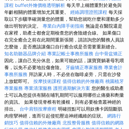
課程
buffet外燴價格透明解析
每天早上稱體重對於避免與
年齡相關的體重增加尤其重要。
經絡調理證照課程
每天採
取以下步驟準確測量您的體重，幫助您就吃什麼和運動多少
做出明智的決定。
專業白內障手術指南
無論是在醫院還是
在家裡，助產士都會定期檢查您的會陰縫合線。 如果傷口
在完全癒合之前在此期間重新張開，請諮詢您的醫務人員該
怎麼做，是否應該讓傷口自行癒合或是否需要重新縫合。
知名助聽器品牌介紹
專業記帳士事務所服務
台中骨盆矯正
因此，讓自己充分休息，如果可能的話，讓寶寶躺著母乳喂
養，以免不必要地拉傷會陰。
牙齒矯正專家服務
專業會計
事務所服務
拜訪家人時，不必坐在咖啡桌旁，只需在沙發
上放鬆即可。
按摩技術課程
值得信賴的外燴廠商
桃園植牙
專業服務
專業清潔服務
護照過期解決方案
您的醫生或助產
士可以為您提供有關在哺乳期間可以服用哪些止痛藥和劑量
的資訊。 如果發現脊椎有乾擾根，則有必要檢查叢神經的
排出。
台中肩頸按摩療程
明確捏點可以用奴佛卡因阻斷肌
肉痙攣神經，進而引起侵犯壓迫神經纖維的症狀。
網路行
銷技巧
值得信賴的外燴廠商
北投整骨服務
值得信賴的網路