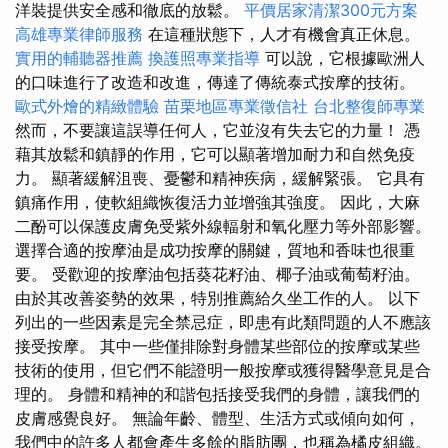
洋裝提供安全感和徹底的放鬆。
平價居家清潔300元方案
高雄專業律師服務
在這種狀態下，人才有機會真正休息。
實用的輔聽器推薦
換護照專業指導
可以說，它根據歐洲人
的口味進行了改造和改進，傳達了傳統泰式按摩的技術。
歐式外燴的精緻體驗
苗栗地區專業徵信社
台北整復師專業
然而，不要讓這誤導任何人，它並沒有失去它的力量！ 憑
藉其放鬆和鎮靜的作用，它可以顯著增加耐力和自然免疫
力。 顯著緩解沮喪、憂鬱和精神疾病，緩解緊張。 它具有
鎮痛作用，使軟組織恢復活力並增強其強度。 因此，大麻
二酚可以保護皮膚免受紫外線輻射和氧化壓力等外部影響。
選擇合適的按摩油是成功按摩的關鍵，質地和香味也很重
要。 受歡迎的按摩油包括葵花籽油、椰子油或葡萄籽油。
由於其改善姿勢的效果，特別推薦給久坐工作的人。 以下
列出的一些因素是完全禁忌症，即患有此類問題的人不應該
接受按摩。 其中一些僅排除對身體某些部位的按摩或某些
技術的使用，但它們不能證明一般按摩或獲得醫學意見是合
理的。 身體和精神的和諧包括接受我們的身體，讓我們的
皮膚感覺良好。 無論年齡、體型、生活方式或傾向如何，
我們中的許多人都會產生多餘的脂肪團，也稱為橘皮組織。