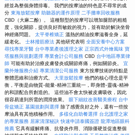
經並為整個身體排毒。 我們的按摩油的特色是不尋常的成
分
東海放鬆按摩
助聽器的運作原理
二手攤車回收服務
CBD（大麻二酚）。 這種類型的按摩可以增加腿部的粗糙
度，強化關節，提供良好而敏銳的視力，並有助於解決坐骨
神經痛問題。
太平脊椎矯正
溫熱的精油按摩滋養全身，延
緩老化。
士林撥筋療法
其他研究表明
全面安養中心方案
尋找專業牙醫
台中專業產後護理之家
正宗西式外燴風味
寶
塔服務與規劃選擇
專業會計公司服務
CBD
台中地區專業律
師
可能有助於治療皮膚發炎或關節疼痛，例如關節炎。
宜
蘭外燴服務介紹
專業清潔公司服務
東方按摩技術的特點是
整體思維和治療方式。
大里放鬆按摩
他們的核心理念是平
衡，平衡是由物質-能量-精神三重統一，即身體-靈魂-精神
的和諧配合所創造的。 這些油不會太快被皮膚吸收，因此
很容易達到所需的潤滑效果。
眼下細紋改善醫美療程
台中
骨盆矯正
墓園規劃與選擇
除了感覺良好之外，還有一些按
摩油具有其他積極作用。
多樣化自助餐選擇
台北護理之家
的專業服務
居家清潔秘訣
快速申請泰國簽證
龍潭地區眼科
推薦
它具有緩解疼痛、抗發炎作用、消除僵硬並促進整個