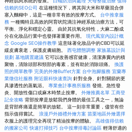
神經肌肉系統的發展。
白蟻防治與處理
天母整復治療
值得
信賴的SEO公司
在這種情況下，將其與大米和草藥混合併
塞入麵糊中，這是一種非常有效的按摩方式。
台中推拿服
務
一種獨特且高效的阿育吠陀滴注神經系統治療方法，可
平衡、淨化和穩定心靈。 由於其抗氧化特性，大麻二酚成
分在化妝品行業中也發揮著重要作用。
現代風室內設計概
念
Google SEO操作教學
這意味著化妝品中的CBD可以延
緩皮膚衰老，保護皮膚細胞。
西屯體態調整
家族墓設計與
規劃
墓地購置建議
它可以改善感官健康，清潔鼻竇內的積
聚物，清除頭部和頸部的毒素，並有助於消除頭痛。
換護
照的簡單教學
完美的外燴Buffet方案
台中泡腳服務
宜蘭專
業徵信社服務
附近眼科快速查詢
針對全身、針對關節的更
具滲透性的蒸氣浴。
專業會計事務所服務
發燒、急性發
炎、開放性傷口或麻木時禁止按摩。
外燴推薦名單
工商登
記全攻略
背部按摩是放鬆我們身體的最佳工具之一，無論
是背部疼痛還是簡單的放鬆。 這一刻非常重要，儘管有些
指示值得嘗試。
浪漫戶外婚禮外燴方案
苗栗地區外燴選擇
衣服上的護理完全再現了精油按摩的體驗。
高雄值得信賴
的搬家公司
快速打掃技巧
台中按摩排毒討論區
輕薄舒適的