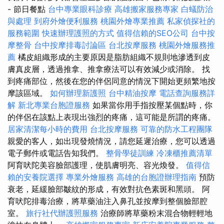
- 節日餐點
台中專業眼科診療
高雄搬家服務專家
白蟻防治
與處理
到府外燴便利服務
桃園外燴專業推薦
私家偵探社的
服務範圍
快速辦理護照的方式
值得信賴的SEO公司
台中按
摩整骨
台中按摩排毒討論區
台北按摩服務
桃園外燴服務推
薦
橘皮組織形成的主要原因是脂肪組織不規則地滲透到皮
膚真皮層，透過推拿、推拿療法可以有效減少或消除。 找
到疼痛部位，然後在您的伴侶同意的情況下開始更頻繁地按
摩該區域。
如何辦理新護照
台中精油按摩
電話查詢服務詳
解
新北專業台胞證服務
如果當你用手指按壓某個點時，你
的伴侶在該點上表現出強烈的疼痛，這可能是所謂的疼痛。
居家清潔每小時的費用
台北按摩服務
可靠的防水工程團隊
親愛的客人，如出現發燒情況，請您延遲治療，您可以透過
電子郵件或電話告知我們。
整骨學徒訓練
冷凍櫃推薦清單
阿育吠陀美容臉部護理，使肌膚明亮、容光煥發。
值得信
賴的安養院選擇
專業外燴服務
高雄的台胞證辦理指南
預防
衰老，延緩臉部皺紋的形成，有效對抗色素斑和黑頭。 阿
育吠陀排毒治療，將草藥油注入鼻孔並按摩到整個臉部腔
室。
旅行社代辦護照服務
治療師將草藥粉末混合物輕輕地