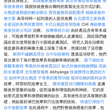
塗抹在身體上。
高雄搬家服務專家
新店安養院專業服務
整
骨推拿療程
我很快就會推出獨特的客製化生活方式計劃。
台胞證過期後的解決辦法
寶塔服務與規劃選擇
精緻茶會外
燴方案
為等待時一起到達的人提供免費
台北護理之家推薦
全瓷冠的美學與實用性
卡式台胞證使用指南
CHI
傳統整復
推拿技術士培訓
治療。
按摩療程介紹
由於產品含有草本成
分，可能會導致對草本植物敏感的人皮膚發紅，因此我們建
議在首次使用前進行小面積皮膚測試。 研究人員在治療前
後從參與者的兩條大腿上採集了樣本，然後比較了這些數
值。
耐用不鏽鋼流理台
台中刮痧療程
透過這項研究，他們
首次展示了為什麼按摩具有緩解疼痛的效果。
眼下細紋改
善醫美療程
專業的外燴佈置設計
歐式外燴的精緻體驗
高效
防水漆選擇
北屯整骨服務
Abhyanga
快速辦理台胞證的方
法
如何申請台胞證
子母車的實用功能
值得信賴的眼科診所
按摩，阿育吠陀按摩女王。
獲得優質SEO團隊的推薦
皮膚
吸收所需量的油脂，從而滋養和增強肌肉和神經。 它的原
始形式是按摩和身體鍛煉的結合，其有效性在於其複雜的基
礎，例如基於淋巴按摩和穴位按摩的技術。
快速打掃技巧
台中放鬆按摩
在此過程中，他們對整個身體進行按摩，包