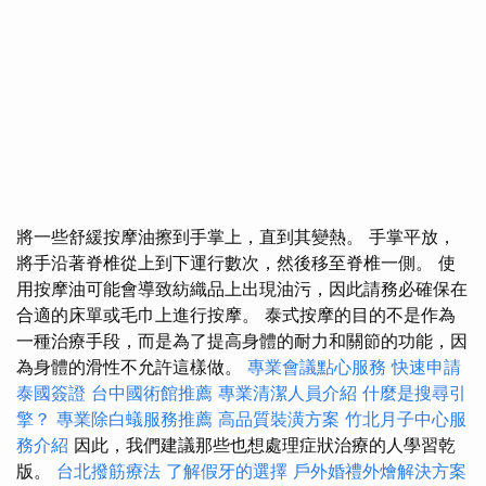
將一些舒緩按摩油擦到手掌上，直到其變熱。 手掌平放，
將手沿著脊椎從上到下運行數次，然後移至脊椎一側。 使
用按摩油可能會導致紡織品上出現油污，因此請務必確保在
合適的床單或毛巾上進行按摩。 泰式按摩的目的不是作為
一種治療手段，而是為了提高身體的耐力和關節的功能，因
為身體的滑性不允許這樣做。
專業會議點心服務
快速申請
泰國簽證
台中國術館推薦
專業清潔人員介紹
什麼是搜尋引
擎？
專業除白蟻服務推薦
高品質裝潢方案
竹北月子中心服
務介紹
因此，我們建議那些也想處理症狀治療的人學習乾
版。
台北撥筋療法
了解假牙的選擇
戶外婚禮外燴解決方案