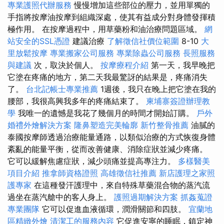
專業護照代辦服務
慢慢增加這些部位的壓力，並用單獨的
手指將按摩油按摩到組織深處，使其有益成分對身體發揮積
極作用。 在按摩過程中，用草藥粉和油治療問題區域。
網
站安全的SSL憑證
建議治療
了解徵信社價位範圍
8-10
大
里放鬆按摩
專業搬家公司服務
專業除蟲公司服務
長照服務
與建議
次，取決於個人。
按摩療程介紹
第一天，我早晚把
它塗在疼痛的地方，第二天我最驚訝的結果是，疼痛消失
了。
台北記帳士專業推薦
1週後，我只在晚上把它塗在我的
腰部，我很高興我多年的疼痛結束了。
柬埔寨簽證辦理教
學
我唯一的遺憾是我花了幾個月的時間才開始訂購。
戶外
婚禮外燴解決方案
隆鼻塑造完美輪廓
新竹整骨推薦
油膩的
泰國按摩師透過治療能量通路，以類似治療的方式恢復身體
紊亂的能量平衡，從而改善健康、消除症狀並減少疼痛。
它可以緩解焦慮症狀，減少頭痛並提高專注力。
多樣醫美
項目介紹
推拿師資格證照
高雄徵信社推薦
新店護理之家照
護專家
在這種發汗護理中，來自特殊草藥混合物的蒸汽流
過坐在蒸汽艙中的客人身上。
護照過期解決方案
抓姦蒐證
專業團隊
它可以促進血液循環，潤滑關節和四肢。
宜蘭地
區精緻外燴
清潔工的服務內容
它促進安寧的睡眠，鎮定神