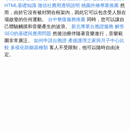
HTML基礎知識
徵信社費用透明說明
桃園外燴專業推薦
然
而，由於它沒有被封閉在框架內，因此它可以包含受人類在
場啟發的任何運動。
台中整復服務推薦
同時，您可以讓自
己體驗觸摸和音樂產生的波浪。
新北專業台胞證服務
解答
SEO的基礎與應用問題
然後治療伴隨著音樂進行，音樂範
圍非常廣泛。
如何申請台胞證
產後護理之家與月子中心比
較
多樣化助聽器種類
客人不受限制，他可以隨時自由決
定。