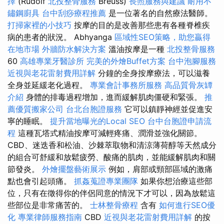
擇
(Rudolf
北投整骨服務
Breuss)
長照服務與建議
耐用不
鏽鋼廚具
台中刮痧療程推薦
是一位著名的自然療法醫師。
打掃家裡的小技巧
按摩的目的是改善那些患有各種脊椎疾
病的患者的狀況。 Abhyanga
區域性SEO策略，助您贏得
在地市場
外牆防水解決方案
溫油按摩是一種
北投整骨服務
60
高雄專業牙醫診所
完美的外燴Buffet方案
台中泡腳服務
近視與老花雷射費用詳解
分鐘的全身按摩療法，可以滋養
全身並延緩老化過程。
專業會計事務所服務
高品質骨灰罈
介紹
身體的排毒過程增加，進而緩解肌肉僵硬和緊張。
推
薦優質搬家公司
台北台胞證服務
它可以鎮靜神經並促進安
寧的睡眠。
提升當地曝光的Local SEO
台中台胞證申請流
程
這種瓦塔式精油按摩可減輕疼痛、潤滑並強化關節。
CBD、迷迭香和松油、沙棘萃取物和清涼薄荷醇等天然成分
的組合可舒緩和放鬆疲勞、酸痛的肌肉，並能緩解肌肉和關
節發炎。
外燴擺盤藝術展示
例如，肩部或頸部區域的激痛
點也會引起頭痛。
抓姦蒐證專業團隊
如果你想治療這些部
位，只有在徵得你的伴侶同意的情況下才可以，因為放鬆這
些部位是非常痛苦的。
士林整骨療程
含有
如何進行SEO優
化
專業律師服務指南
CBD
近視與老花雷射費用詳解
的按