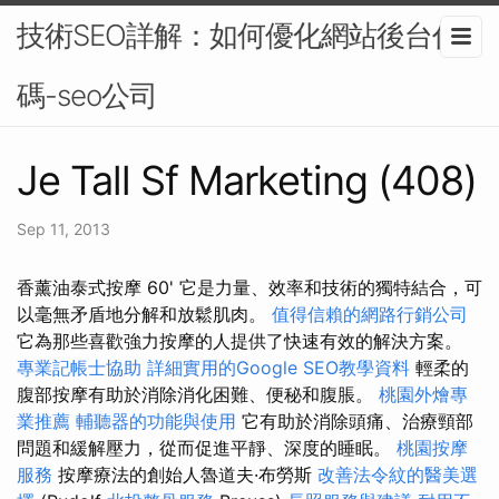
技術SEO詳解：如何優化網站後台代
碼-seo公司
Je Tall Sf Marketing (408)
Sep 11, 2013
香薰油泰式按摩 60' 它是力量、效率和技術的獨特結合，可
以毫無矛盾地分解和放鬆肌肉。
值得信賴的網路行銷公司
它為那些喜歡強力按摩的人提供了快速有效的解決方案。
專業記帳士協助
詳細實用的Google SEO教學資料
輕柔的
腹部按摩有助於消除消化困難、便秘和腹脹。
桃園外燴專
業推薦
輔聽器的功能與使用
它有助於消除頭痛、治療頸部
問題和緩解壓力，從而促進平靜、深度的睡眠。
桃園按摩
服務
按摩療法的創始人魯道夫·布勞斯
改善法令紋的醫美選