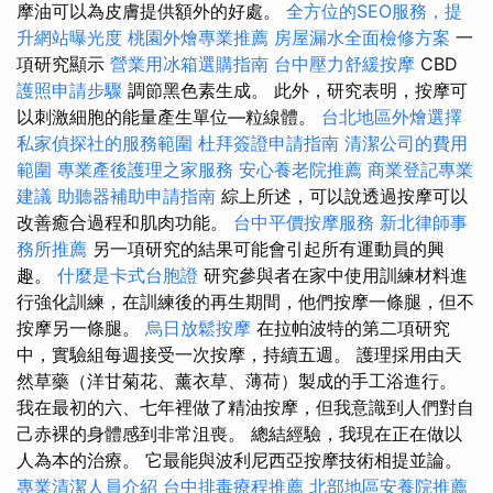
摩油可以為皮膚提供額外的好處。
全方位的SEO服務，提
升網站曝光度
桃園外燴專業推薦
房屋漏水全面檢修方案
一
項研究顯示
營業用冰箱選購指南
台中壓力舒緩按摩
CBD
護照申請步驟
調節黑色素生成。 此外，研究表明，按摩可
以刺激細胞的能量產生單位—粒線體。
台北地區外燴選擇
私家偵探社的服務範圍
杜拜簽證申請指南
清潔公司的費用
範圍
專業產後護理之家服務
安心養老院推薦
商業登記專業
建議
助聽器補助申請指南
綜上所述，可以說透過按摩可以
改善癒合過程和肌肉功能。
台中平價按摩服務
新北律師事
務所推薦
另一項研究的結果可能會引起所有運動員的興
趣。
什麼是卡式台胞證
研究參與者在家中使用訓練材料進
行強化訓練，在訓練後的再生期間，他們按摩一條腿，但不
按摩另一條腿。
烏日放鬆按摩
在拉帕波特的第二項研究
中，實驗組每週接受一次按摩，持續五週。 護理採用由天
然草藥（洋甘菊花、薰衣草、薄荷）製成的手工浴進行。
我在最初的六、七年裡做了精油按摩，但我意識到人們對自
己赤裸的身體感到非常沮喪。 總結經驗，我現在正在做以
人為本的治療。 它最能與波利尼西亞按摩技術相提並論。
專業清潔人員介紹
台中排毒療程推薦
北部地區安養院推薦