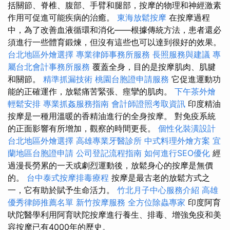
括關節、脊椎、腹部、手臂和腿部，按摩的物理和神經激素
作用可促進可能疾病的治癒。
東海放鬆按摩
在按摩過程
中，為了改善血液循環和消化——根據傳統方法，患者還必
須進行一些體育鍛煉，但沒有這些也可以達到很好的效果。
台北地區外燴選擇
專業律師事務所服務
長照服務與建議
專
屬台北會計事務所服務
覆蓋全身，目的是按摩肌肉、肌腱
和關節。
精準抓漏技術
桃園台胞證申請服務
它促進運動功
能的正確運作，放鬆痛苦緊張、痙攣的肌肉。
下午茶外燴
輕鬆安排
專業抓姦服務指南
會計師證照考取資訊
印度精油
按摩是一種用溫暖的香精油進行的全身按摩。 對免疫系統
的正面影響有所增加，觀察的時間更長。
個性化裝潢設計
台北地區外燴選擇
高雄專業牙醫診所
中式料理外燴方案
宜
蘭地區台胞證申請
公司登記流程指南
如何進行SEO優化
經
過漫長勞累的一天或劇烈運動後，放鬆身心的按摩是無價
的。
台中泰式按摩排毒療程
按摩是最古老的放鬆方式之
一，它有助於賦予生命活力。
竹北月子中心服務介紹
高雄
優秀律師推薦名單
新竹按摩服務
全方位除蟲專家
印度阿育
吠陀醫學利用阿育吠陀按摩進行養生、排毒、增強免疫和美
容按摩已有4000年的歷史。