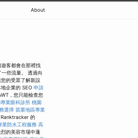
About
每個遊客都會在那裡找
了一些流量。 透過向
讓您的受眾了解新設
地企業的 SEO
申請
AWT，您只能檢查您
的專業眼科診所
桃園
務選擇
苗栗地區專業
tracker 的
專業防水工程服務
高
激烈的美容市場中蓬