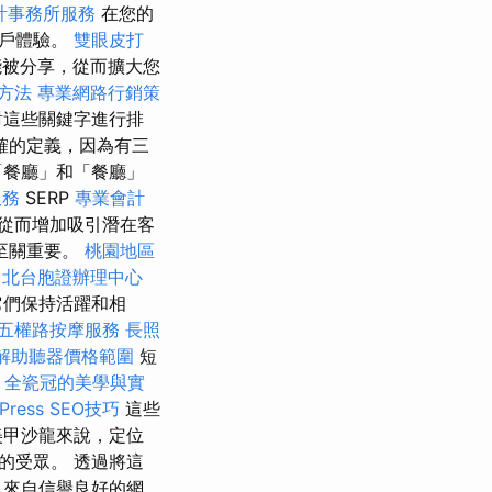
計事務所服務
在您的
客戶體驗。
雙眼皮打
被分享，從而擴大您
方法
專業網路行銷策
對這些關鍵字進行排
確的定義，因為有三
「餐廳」和「餐廳」
服務
SERP
專業會計
從而增加吸引潛在客
至關重要。
桃園地區
台北台胞證辦理中心
它們保持活躍和相
五權路按摩服務
長照
解助聽器價格範圍
短
全瓷冠的美學與實
ress SEO技巧
這些
美甲沙龍來說，定位
的受眾。 透過將這
 來自信譽良好的網