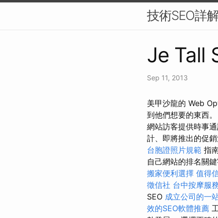
技術SEO詳
Je Tall
Sep 11, 2013
美甲沙龍的 Web O
到他們想要的東西。 
網站訪客提供時事通
計、即將推出的促銷
台胞證照片規範
指南
自己網站的排名關鍵字。
搬家便利選擇
值得
徵信社
台中按摩服
SEO
成立公司的一
效的SEO軟體推薦
工