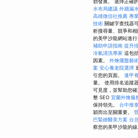
勃發展。 選擇正確的關鍵字
水布局建議
外牆漏
高雄徵信社推薦
專
技術
關鍵字查找器
析搜尋量、競爭和相
的美甲沙龍網站進行
補助申請指南
提升排
冷氣清洗專家
這包括
因素。
外燴擺盤藝
案
安心養老院選擇
引您的頁面。
逢甲
量。 使用排名追蹤
可見度，並幫助您確
整 SEO
宜蘭外燴服
保持領先。
台中推
穎而出至關重要。
巴緊緻醫美方案
台
察您的美甲沙龍的線