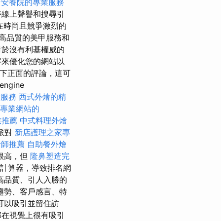
店安養院的專業服務
持線上聲譽和搜尋引
在時尚且競爭激烈的
高品質的美甲服務和
對於沒有利基權威的
字來優化您的網站以
留下正面的評論，這可
gine
燴服務
西式外燴的精
專業網站的
業推薦
中式料理外燴
派對
新店護理之家專
計師推薦
自助餐外燴
很高，但
隆鼻塑造完
計算器，導致排名網
高品質、引人入勝的
趨勢、客戶感言、特
可以吸引並留住訪
部在視覺上很有吸引