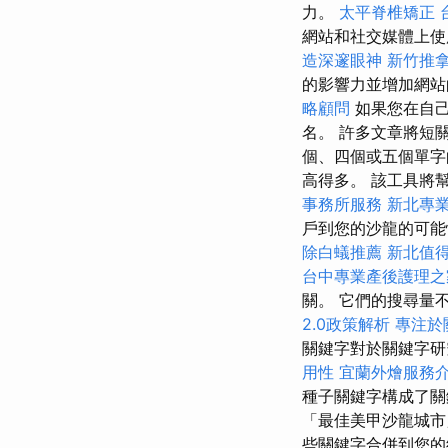
力。
太平脊椎矯正
網站和社交媒體上使
造深邃眼神
新竹推
的影響力並增加網
略顧問
如果您在自己
名。 許多文章將短
個、四個或五個單字
高得多。 該工具將
事務所服務
新北專
戶到您的沙龍的可
除白蟻推薦
新北值
台中專業產後護理之
關。 它們的搜尋量
2.0政策解析
專注於
關鍵字對於關鍵字研
用性
宜蘭外燴服務
種子關鍵字構成了關
「最佳美甲沙龍城市
些關鍵字合併到您的