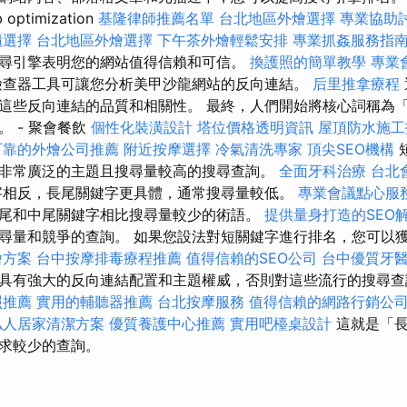
ptimization
基隆律師推薦名單
台北地區外燴選擇
專業協助
櫃選擇
台北地區外燴選擇
下午茶外燴輕鬆安排
專業抓姦服務指
尋引擎表明您的網站值得信賴和可信。
換護照的簡單教學
專業
檢查器工具可讓您分析美甲沙龍網站的反向連結。
后里推拿療程
這些反向連結的品質和相關性。 最終，人們開始將核心詞稱為
 - 聚會餐飲
個性化裝潢設計
塔位價格透明資訊
屋頂防水施工
可靠的外燴公司推薦
附近按摩選擇
冷氣清洗專家
頂尖SEO機構
非常廣泛的主題且搜尋量較高的搜尋查詢。
全面牙科治療
台北
字相反，長尾關鍵字更具體，通常搜尋量較低。
專業會議點心服
尾和中尾關鍵字相比搜尋量較少的術語。
提供量身打造的SEO
尋量和競爭的查詢。 如果您設法對短關鍵字進行排名，您可以
燴方案
台中按摩排毒療程推薦
值得信賴的SEO公司
台中優質牙
具有強大的反向連結配置和主題權威，否則對這些流行的搜尋查
照推薦
實用的輔聽器推薦
台北按摩服務
值得信賴的網路行銷公
私人居家清潔方案
優質養護中心推薦
實用吧檯桌設計
這就是「長
求較少的查詢。