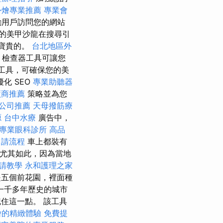
外燴專業推薦
專業會
勵用戶訪問您的網站
的美甲沙龍在搜尋引
寶貴的。
台北地區外
務
檢查器工具可讓您
大的工具，可確保您的美
化 SEO
專業助聽器
廠商推薦
策略並為您
公司推薦
天母撥筋療
源
台中水療
廣告中，
專業眼科診所
高品
申請流程
車上都裝有
尤其如此，因為當地
請教學
永和護理之家
五個前花園，裡面種
一千多年歷史的城市
記住這一點。 該工具
燴的精緻體驗
免費提