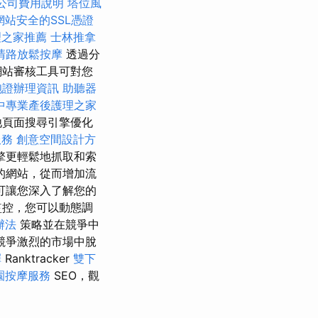
公司費用說明
塔位風
網站安全的SSL憑證
理之家推薦
士林推拿
清路放鬆按摩
透過分
網站審核工具可對您
胞證辦理資訊
助聽器
中專業產後護理之家
他頁面搜尋引擎優化
服務
創意空間設計方
擎更輕鬆地抓取和索
的網站，從而增加流
可讓您深入了解您的
監控，您可以動態調
辦法
策略並在競爭中
競爭激烈的市場中脫
擇
Ranktracker
雙下
園按摩服務
SEO，觀