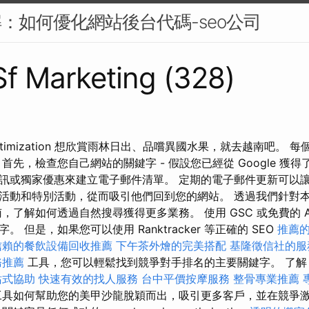
解：如何優化網站後台代碼-seo公司
 Sf Marketing (328)
ptimization 想欣賞雨林日出、品嚐異國水果，就去越南吧。 
首先，檢查您自己網站的關鍵字 - 假設您已經從 Google 獲得
訊或獨家優惠來建立電子郵件清單。 定期的電子郵件更新可以
活動和特別活動，從而吸引他們回到您的網站。 透過我們針對本
，了解如何透過自然搜尋獲得更多業務。 使用 GSC 或免費的 
 但是，如果您可以使用 Ranktracker 等正確的 SEO
推薦
信賴的餐飲設備回收推薦
下午茶外燴的完美搭配
基隆徵信社的服
務推薦
工具，您可以輕鬆找到競爭對手排名的主要關鍵字。 了解 Rank
站式協助
快速有效的找人服務
台中平價按摩服務
整骨專業推薦
具如何幫助您的美甲沙龍脫穎而出，吸引更多客戶，並在競爭