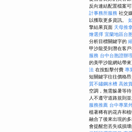
反向連結配置檔案可
計事務所服務
社交媒
以獲取更多資訊。
擎結果頁面
天母推
燴選擇
宜蘭地區台
分析目標關鍵字的
甲沙龍受到潛在客戶和更
服務
台中台胞證辦
的美甲沙龍網站帶
法
在按點擊付費
專
短關鍵字往往價格昂貴且
質不鏽鋼水槽
高效
空調，無需躲暑等
人不遵守道路規則
服務推薦
台中專業
植著稀有的花卉和植
融合了後來出現的多種
會提醒您丟失或損壞