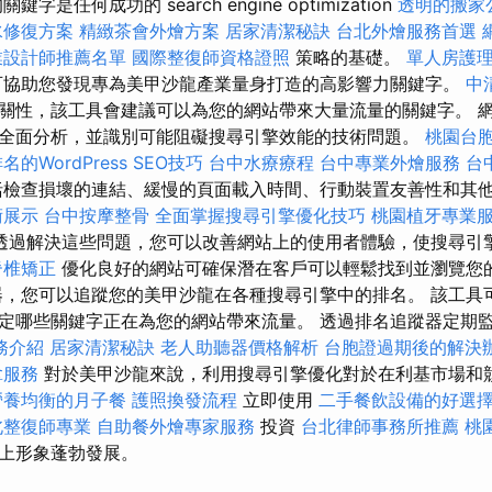
是任何成功的 search engine optimization
透明的搬家
水修復方案
精緻茶會外燴方案
居家清潔秘訣
台北外燴服務首選
業設計師推薦名單
國際整復師資格證照
策略的基礎。
單人房護
可協助您發現專為美甲沙龍產業量身打造的高影響力關鍵字。
中
關性，該工具會建議可以為您的網站帶來大量流量的關鍵字。 
全面分析，並識別可能阻礙搜尋引擎效能的技術問題。
桃園台
名的WordPress SEO技巧
台中水療療程
台中專業外燴服務
台
檢查損壞的連結、緩慢的頁面載入時間、行動裝置友善性和其
術展示
台中按摩整骨
全面掌握搜尋引擎優化技巧
桃園植牙專業
透過解決這些問題，您可以改善網站上的使用者體驗，使搜尋引
脊椎矯正
優化良好的網站可確保潛在客戶可以輕鬆找到並瀏覽您
器，您可以追蹤您的美甲沙龍在各種搜尋引擎中的排名。 該工具
定哪些關鍵字正在為您的網站帶來流量。 透過排名追蹤器定期
務介紹
居家清潔秘訣
老人助聽器價格解析
台胞證過期後的解決
拿服務
對於美甲沙龍來說，利用搜尋引擎優化對於在利基市場和
營養均衡的月子餐
護照換發流程
立即使用
二手餐飲設備的好選
北整復師專業
自助餐外燴專家服務
投資
台北律師事務所推薦
桃
上形象蓬勃發展。