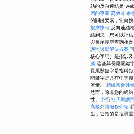
站的反向連結是 web o
因的專家
高效冷凍
的關鍵要素，它向搜
按摩療程
反向連結
結到您，您可以評估
與長尾搜尋查詢相反。
護照過期解決方案
核心字詞）是指涉及
薦
這些與長尾關鍵
長尾關鍵字是指與短
關鍵字是具有中等搜
流量。
精緻茶會外
然而，除非您的網站
性。
旅行社代辦護
高級外燴服務介紹
生，它指的是搜尋需