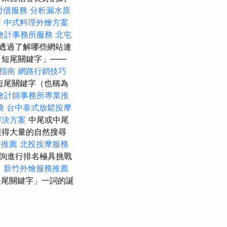
討債服務
分析漏水原
南
中式料理外燴方案
會計事務所服務
北屯
透過了解哪些網站連
「短尾關鍵字」——
指南
網路行銷技巧
短尾關鍵字（也稱為
會計師事務所專業推
務
台中泰式放鬆按摩
解決方案
中尾或中尾
獲得大量的自然搜尋
醫推薦
北投按摩服務
詢進行排名極具挑戰
司
新竹外燴服務推薦
尾關鍵字」一詞的誕