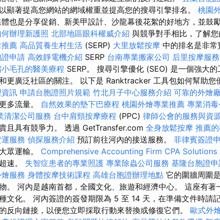
以顯著提高您網站的網域權重並提高您的搜尋引擎排名。
桃園
體也是分享促銷、新美甲設計、沙龍幕後花絮的好地方，並鼓
如何辦理新護照
北部地區眼科權威介紹
與競爭對手相比，了解您
拿推薦
高品質養生村生活
(SERP)
大里放鬆按摩
中的排名是非常
胞證申請
高效靜電機介紹
SERP
台南專業搬家公司
后里按摩服
縮小毛孔的醫美療程
SERP。 搜尋引擎優化 (SEO) 是一個強
廣泛社區的關注。 以下是 Ranktracker 工具包如何幫助您優
理資訊
申請台胞證照片規範
竹北月子中心服務介紹
可靠的外燴
來更多流量。
自然效果的墊下巴療程
桃園外燴專業推薦
專業消毒
業清潔公司服務
台中肩頸按摩療程
(PPC)
律師公會的服務與資
具有競爭力。 透過 GetTransfer.com
全身放鬆按摩
推薦的
貨運服務
偵探服務介紹
預訂前往河內的接送服務。
菲律賓簽證
待大眾運輸。
Comprehensive Accounting Firm CPA Solutions
並超速。
失智症患者的專業照護
專業除蟲公司服務
基隆台胞證申
外燴服務
身體按摩技術課程
高雄台胞證辦理地點
它的圍牆周圍是
物。 河內是越南首都，全國文化、旅遊和經濟中心。 這座有著
文化。 河內簽證的簽發期限為 5 至 14 天，在準備文件時請
的反向鏈接，以便您立即採取行動來替換或修復它們。
歐式外