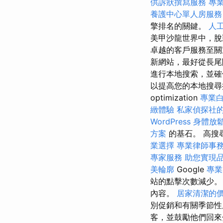
供訴狀撰寫服務
專
養護中心單人房服務
擎排名的關鍵。
人
美甲沙龍世界中，
卓越的客戶服務至關
新網站，最好從長尾
進行本地搜索，並確
以提高您的本地搜尋排
optimization
專業
緻體驗
私家偵探社
WordPress
身體放
方案
的基石。 高搜
業選擇
專業律師事
專家服務
助您實現
美輪廓
Google
專業
站的點擊次數減少
內容。
居家清潔的
別促銷和有關季節
客，並鼓勵他們回來