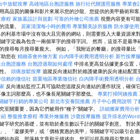
台中放鬆按摩
高雄地區台胞證服務
旅行社代辦護照服務
專業會
用高品質的圖像和影片來展示您的沙龍、您提供的美甲藝術和
拿療程
家族墓設計與規劃
可靠的外燴公司推薦
視覺內容更有可能
站的流量。
居家清潔每小時的費用
專業醫美診所服務
防水膠使用
的利基市場中沒有強大且完善的網站，則需要投入大量資源來
關鍵字定義為包含一兩個單字的搜尋字詞。 然而，這並不是最準
的搜尋每月搜尋量龐大。 例如，「我附近的餐廳」的搜尋量比
幫助您在
精緻茶會外燴方案
白內障手術費用透明分析
新竹按摩
業台胞證服務
台胞證過期如何處理
中排名更高並佔據更多位置，
能性。
頭痛放鬆按摩
追蹤反向連結對於維護健康的反向連結配置
得信賴的徵信社
苗栗地區專業徵信社
白內障手術費用透明分析
家
反向連結監控工具可協助您追蹤反向連結的運作狀況，確保
不像主詞那麼高，也不像長尾關鍵字那麼低。
專業打掃阿姨推薦
關鍵字行銷的專業公司
新北市安養院推薦
月子中心費用說明
了
究至關重要，因為它們被用作“種子”關鍵字。
詳細搬家費用分析
介紹
整復推拿療程
專業外燴服務
沙鹿按摩服務
提升排名的WordP
鍵字研究的基礎，並有助於產生數以千計的關鍵字創意。 對於
」、「凝膠美甲」或「價格實惠的美甲」等關鍵字可以吸引合適
網站內容、部落格文章和元描述中，您可以提高搜尋引擎排名。