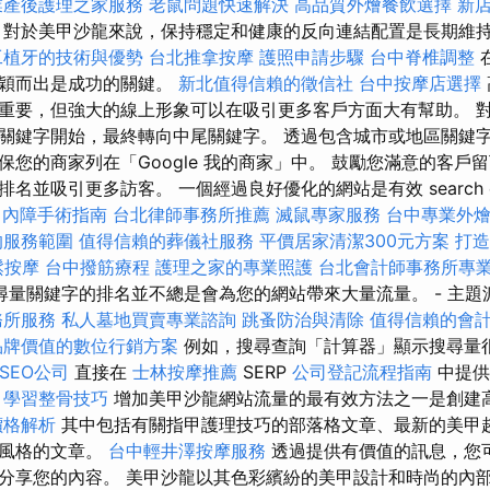
業產後護理之家服務
老鼠問題快速解決
高品質外燴餐飲選擇
新
對於美甲沙龍來說，保持穩定和健康的反向連結配置是長期維
工植牙的技術與優勢
台北推拿按摩
護照申請步驟
台中脊椎調整
脫穎而出是成功的關鍵。
新北值得信賴的徵信社
台中按摩店選擇
重要，但強大的線上形象可以在吸引更多客戶方面大有幫助。 
關鍵字開始，最終轉向中尾關鍵字。 透過包含城市或地區關鍵
保您的商家列在「Google 我的商家」中。 鼓勵您滿意的客戶
名並吸引更多訪客。 一個經過良好優化的網站是有效 search en
白內障手術指南
台北律師事務所推薦
滅鼠專家服務
台中專業外
的服務範圍
值得信賴的葬儀社服務
平價居家清潔300元方案
打造
鬆按摩
台中撥筋療程
護理之家的專業照護
台北會計師事務所專
尋量關鍵字的排名並不總是會為您的網站帶來大量流量。 - 主題
務所服務
私人墓地買賣專業諮詢
跳蚤防治與清除
值得信賴的會
品牌價值的數位行銷方案
例如，搜尋查詢「計算器」顯示搜尋量
SEO公司
直接在
士林按摩推薦
SERP
公司登記流程指南
中提供
。
學習整骨技巧
增加美甲沙龍網站流量的最有效方法之一是創建
價格解析
其中包括有關指甲護理技巧的部落格文章、最新的美甲
性風格的文章。
台中輕井澤按摩服務
透過提供有價值的訊息，您
分享您的內容。 美甲沙龍以其色彩繽紛的美甲設計和時尚的內