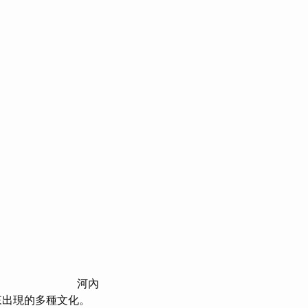
河內
來出現的多種文化。