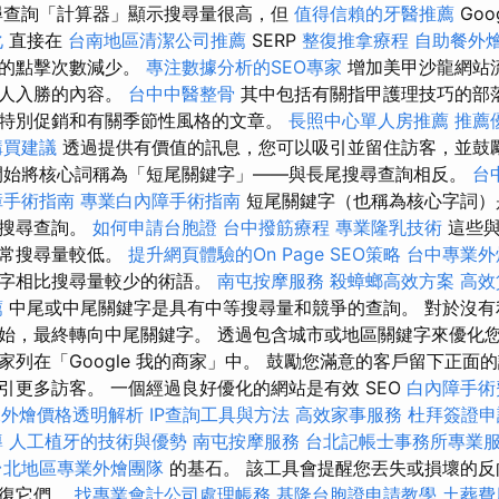
尋查詢「計算器」顯示搜尋量很高，但
值得信賴的牙醫推薦
Goo
化
直接在
台南地區清潔公司推薦
SERP
整復推拿療程
自助餐外
站的點擊次數減少。
專注數據分析的SEO專家
增加美甲沙龍網站
引人入勝的內容。
台中中醫整骨
其中包括有關指甲護理技巧的部
特別促銷和有關季節性風格的文章。
長照中心單人房推薦
推薦
購買建議
透過提供有價值的訊息，您可以吸引並留住訪客，並鼓
開始將核心詞稱為「短尾關鍵字」——與長尾搜尋查詢相反。
台
障手術指南
專業白內障手術指南
短尾關鍵字（也稱為核心字詞）
的搜尋查詢。
如何申請台胞證
台中撥筋療程
專業隆乳技術
這些與
通常搜尋量較低。
提升網頁體驗的On Page SEO策略
台中專業外
鍵字相比搜尋量較少的術語。
南屯按摩服務
殺蟑螂高效方案
高效
薦
中尾或中尾關鍵字是具有中等搜尋量和競爭的查詢。 對於沒有
始，最終轉向中尾關鍵字。 透過包含城市或地區關鍵字來優化
家列在「Google 我的商家」中。 鼓勵您滿意的客戶留下正面
引更多訪客。 一個經過良好優化的網站是有效 SEO
白內障手術
fet外燴價格透明解析
IP查詢工具與方法
高效家事服務
杜拜簽證申
導
人工植牙的技術與優勢
南屯按摩服務
台北記帳士事務所專業
台北地區專業外燴團隊
的基石。 該工具會提醒您丟失或損壞的
修復它們。
找專業會計公司處理帳務
基隆台胞證申請教學
土葬費