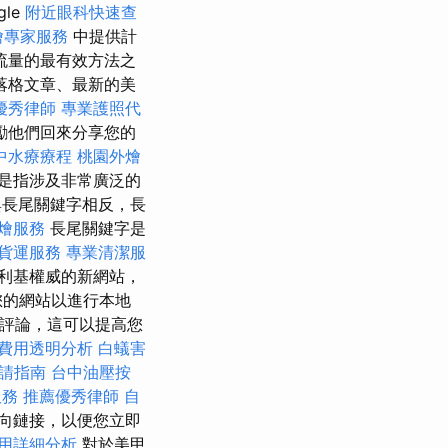
gle
附近眼科快速查
燴專家服務
中提供計
流量的最有效方法之
落格文章、最新的美
優秀律師
專業護照代
勵他們回來分享您的
中水療療程
桃園外燴
是指涉及非常廣泛的
長尾關鍵字相反，長
燴服務
長尾關鍵字是
貨運服務
專業清潔服
利基權威的新網站，
您的網站以進行本地
的評論，這可以提高您
費用透明分析
白蟻害
請指南
台中油壓按
服務
推薦優秀律師
自
反向鏈接，以便您立即
用詳細分析
對於美甲