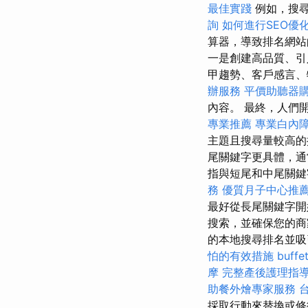
最佳實踐
例如，搜
詢
如何進行SEO優
算器，導致排名網
一是創建高品質、
甲趨勢、客戶感言、
辦服務
平價助聽器
內容。 最終，人們
專業推薦
專業白內
主題且搜尋量較高
尾關鍵字更具體，
指與短尾和中尾關
務
優質月子中心推
最好從長尾關鍵字開
搜索，並確保您的商
的本地搜尋排名並吸
怕的有效措施
buf
摩
完整產後護理指
助餐外燴專家服務
採取行動來替換或