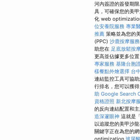
河內簽證的簽發期限為
具，可確保您的美甲沙
化 web optimizati
位安養院服務
專業
推薦
策略並為您的
(PPC)
沙鹿按摩服
助您在
足底放鬆按
更高並佔據更多位置
專家服務
基隆台胞
樣餐點外燴選擇
台
連結監控工具可協助
行排名，您可以獲
助
Google Searc
資格證照
新北按摩
的反向連結配置和主
造深邃眼神
這就是「
以追蹤您的美甲沙龍
關鍵字正在為您的網站
optimization
玻尿