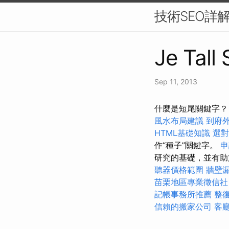
技術SEO詳
Je Tall
Sep 11, 2013
什麼是短尾關鍵字？
風水布局建議
到府
HTML基礎知識
選對
作“種子”關鍵字。
申
研究的基礎，並有助於產
聽器價格範圍
牆壁
苗栗地區專業徵信社
記帳事務所推薦
整
信賴的搬家公司
客