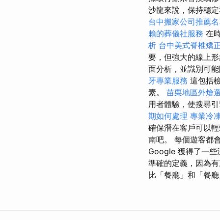
沙龍來說，保持穩定
台中搬家公司推薦名
賴的葬儀社服務
在時
析
台中美式脊椎矯
要，但強大的線上形
面分析，並識別可能
牙專業服務
這包括檢
素。
苗栗地區外燴
用者體驗，使搜尋引
期如何處理
專業冷
確保潛在客戶可以輕
南吧。 每個遊客都
Google 獲得了
準確的定義，因為有
比「餐廳」和「餐廳