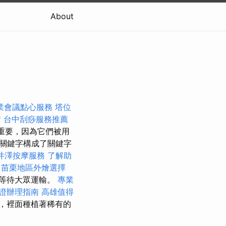
About
業會議點心服務
塔位
術
台中刮痧服務推薦
重要，因為它們被用
關鍵字構成了關鍵字
井澤按摩服務
了解助
苗栗地區外燴選擇
等待大眾運輸。
專業
證辦理指南
高雄值得
，裡面種植著稀有的