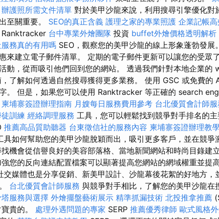
辦護照所需文件清單
對於美甲沙龍來說，利用搜尋引擎優化對
而出至關重要。
SEO的真正含義
護理之家的專業照護
企業記帳高
紹
Ranktracker
台中專業外燴團隊
投資
buffet外燴價格透明解析
社服務真的有用嗎
SEO，觀察您的美甲沙龍的線上形象蓬勃發展
惠來建立電子郵件清單。 定期的電子郵件更新可以讓您的受眾
動，從而吸引他們回到您的網站。 透過我們針對本地企業的 web op
，了解如何透過自然搜尋獲得更多業務。 使用 GSC 或免費的 
是，如果您可以使用 Ranktracker 等正確的 search engine 
柬埔寨簽證辦理指南
月嫂每日服務費用參考
台北優質會計師服
學徒訓練
經絡調理服務
工具，您可以輕鬆找到競爭對手排名的主
O
推薦高品質助聽器
台東徵信社的服務內容
柬埔寨簽證辦理教
工具如何幫助您的美甲沙龍脫穎而出，吸引更多客戶，並在競爭
尋找機會從信譽良好的美容部落格、當地新聞網站和時尚目錄建
加強您的反向連結配置檔案可以顯著提高您網站的網域權重並提
社交媒體也是分享促銷、新美甲設計、沙龍幕後花絮的好地方，
訊。
台北優質會計師服務
與競爭對手相比，了解您的美甲沙龍在
骨塔服務與選擇
外燴擺盤藝術展示
精準抓漏技術
北投推拿推薦
(
常寶貴的。
處理外遇問題的專家
SERP
推薦優秀律師
歐式風格