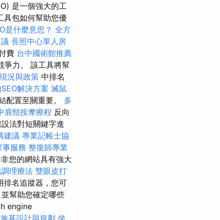
EO) 是一個強大的工
 工具包如何幫助您優
EO是什麼意思？
全方
建議
長照中心單人房
付費
台中國術館推薦
爭力。 該工具將幫
現況與政策
中排名
SEO解決方案
滅鼠
結配置至關重要。
多
中肩頸按摩療程
反向
您設法對短關鍵字進
購建議
專業記帳士協
家事服務
整復師專業
非您的網站具有強大
結調理療法
雙眼皮打
用排名追蹤器，您可
，並幫助您確定哪些
ngine
家族墓設計與規劃
坐