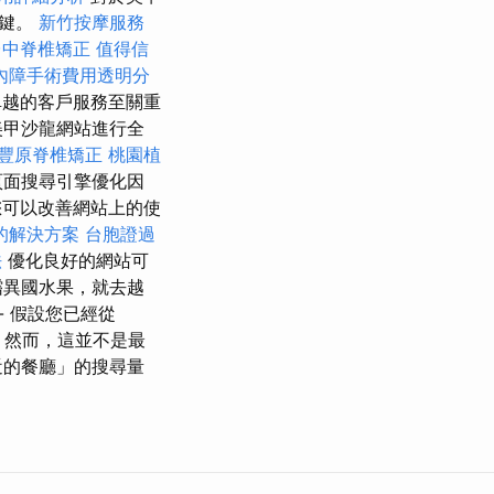
關鍵。
新竹按摩服務
台中脊椎矯正
值得信
內障手術費用透明分
越的客戶服務至關重
美甲沙龍網站進行全
豐原脊椎矯正
桃園植
頁面搜尋引擎優化因
您可以改善網站上的使
的解決方案
台胞證過
法
優化良好的網站可
嚐異國水果，就去越
- 假設您已經從
。 然而，這並不是最
近的餐廳」的搜尋量