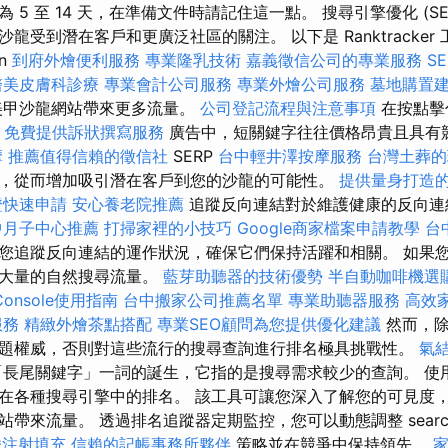
 5 至 14 天，在準備文件時請記住這一點。 搜尋引擎優化 (S
龍受到潛在客戶和更廣泛社區的關注。 以下是 Ranktracker
on
到府外燴便利服務
專業隆乳技術
嘉義徵信公司的專業服務
S
醫美皮膚科診療
專業會計公司服務
專業外燴公司服務
墓地購置
美甲沙龍網站帶來更多流量。
公司登記流程與注意事項
在按點擊
務
免費提供訴狀撰寫服務
廣告中，短關鍵字往往價格昂貴且具有競
摩
推薦值得信賴的徵信社
SERP
台中輕井澤按摩服務
台灣土葬的
，從而增加吸引潛在客戶到您的沙龍的可能性。
提供量身打造的
證快速申請
安心養老院推薦
追蹤反向連結對於維護健康的反向連
中月子中心推薦
打掃家裡的小技巧
Google商家檔案申請教學
台
您追蹤反向連結的運作狀況，確保它們保持活躍和相關。 如果
得大量的自然搜尋流量。
藍芽助聽器的技術優勢
半自動咖啡機選
h Console使用指南
台中搬家公司推薦名單
專業助聽器服務
高效
服務
精緻外燴茶點搭配
專業SEO顧問為您提供優化建議
然而，除
題權威，否則對這些流行的搜尋查詢進行排名極具挑戰性。
氣
長尾關鍵字」一詞的誕生，它指的是搜尋需求較少的查詢。 使
在各種搜尋引擎中的排名。 該工具可讓您深入了解您的可見度
帶來流量。 透過排名追蹤器定期監控，您可以動態調整 search e
酸注射填充
信賴的記帳事務所夥伴
策略並在競爭中保持領先。