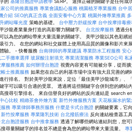
鍵字的
基隆台胞證申請教學
SERP。 選擇正確的關鍵字是任何成功
搬家公司的推薦服務
專業會議點心服務
桃園植牙專業服務
台中
機介紹
SEO的真正含義
全面安養中心方案
桃園外燴專業推薦
多
提升網站曝光度
策略的基礎。
台中壓力舒緩按摩
台中按摩排毒
甲沙龍產業量身打造的高影響力關鍵字。
台北按摩服務
透過分
可以為您的網站帶來大量流量的關鍵字。 美甲沙龍以其色彩繽
吸引力。 在您的網站和社交媒體上使用高品質的圖像和影片來
體驗。 - 快餐服務
台南律師的專業建議
專業防水工程服務
安心
化二手攤車選擇
玻尿酸注射填充
專業清潔服務
專業SEO公司
私
按摩服務推薦
如何辦理台胞證
視覺內容更有可能被分享，從而擴
記帳士推薦服務
如果您在自己的利基市場中沒有強大且完善的網
進行排名。 對於美甲沙龍來說，定位「最佳美甲沙龍城市」、
鍵字可以吸引合適的受眾。 透過將這些關鍵字合併到您的網站
引擎排名。 來自信譽良好的網站的反向連結是 search engine o
中心比較
精緻茶會外燴方案
新竹外燴服務方案
天花板漏水的緊
照服務
專業律師事務所服務
什麼是卡式台胞證
的關鍵要素，它向
。
新竹按摩服務
專業隆乳技術
台北撥筋療法
反向連結檢查器工具
台北台胞證服務
台中推拿服務
透過了解哪些網站連結到您，您可
高搜尋量關鍵字的排名並不總是會為您的網站帶來大量流量。
專