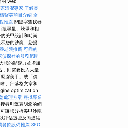
的 web
居家清潔專家
了解長
樣醫美項目介紹
全
療程推薦
關鍵字查找器
析搜尋量、競爭和相
紛的美甲設計和時尚
展示您的沙龍、您提
養老院推薦
可靠的
家偵探社的服務範圍
大您的影響力並增加
站，則需要投入大量
「凝膠美甲」或「價
內容、部落格文章和
ptimization
急處理方案
尋找專業
搜尋引擎表明您的網
可讓您分析美甲沙龍
以評估這些反向連結
業餐飲設備推薦
SEO