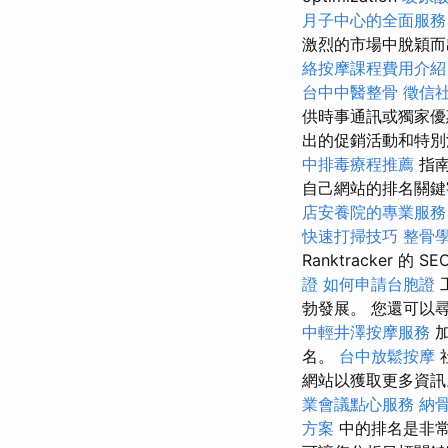
月子中心的全面服務
激烈的市場中脫穎
絡按摩課程費用介
台中中醫整骨
徵信
供時事通訊或獨家優
出的促銷活動和特別活
中排毒療程推薦
指南
自己網站的排名關鍵字。 但
店安養院的專業服務
快速打掃技巧
整骨
Ranktracker 的 SE
證
如何申請台胞證
勃發展。 您還可以
中輕井澤按摩服務
名。
台中放鬆按摩
網站以獲取更多資
業會議點心服務
納
方案
中的排名是非