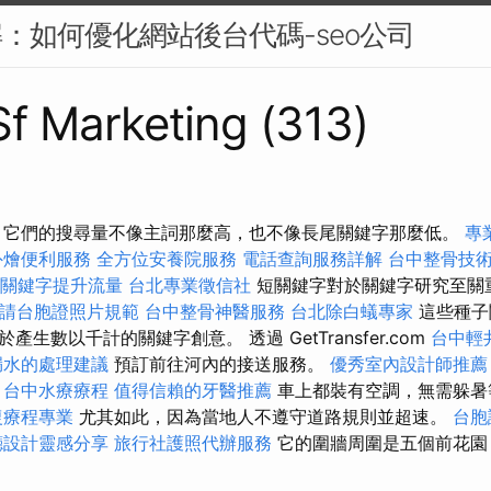
解：如何優化網站後台代碼-seo公司
 Sf Marketing (313)
 它們的搜尋量不像主詞那麼高，也不像長尾關鍵字那麼低。
專
外燴便利服務
全方位安養院服務
電話查詢服務詳解
台中整骨技
關鍵字提升流量
台北專業徵信社
短關鍵字對於關鍵字研究至關
請台胞證照片規範
台中整骨神醫服務
台北除白蟻專家
這些種子
生數以千計的關鍵字創意。 透過 GetTransfer.com
台中輕
漏水的處理建議
預訂前往河內的接送服務。
優秀室內設計師推薦
台中水療療程
值得信賴的牙醫推薦
車上都裝有空調，無需躲暑
復療程專業
尤其如此，因為當地人不遵守道路規則並超速。
台胞
廳設計靈感分享
旅行社護照代辦服務
它的圍牆周圍是五個前花園