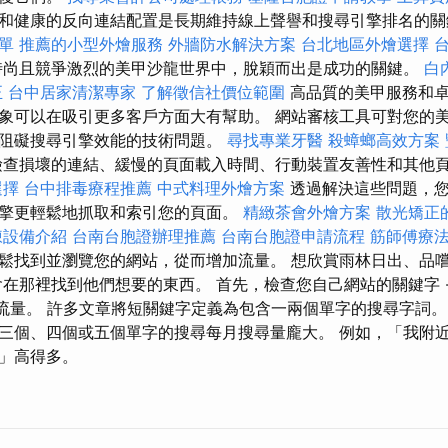
和健康的反向連結配置是長期維持線上聲譽和搜尋引擎排名的
單
推薦的小型外燴服務
外牆防水解決方案
台北地區外燴選擇
尚且競爭激烈的美甲沙龍世界中，脫穎而出是成功的關鍵。
白
正
台中居家清潔專家
了解徵信社價位範圍
高品質的美甲服務和卓
象可以在吸引更多客戶方面大有幫助。 網站審核工具可對您的
阻礙搜尋引擎效能的技術問題。
尋找專業牙醫
殺蟑螂高效方案
查損壞的連結、緩慢的頁面載入時間、行動裝置友善性和其他
選擇
台中排毒療程推薦
中式料理外燴方案
透過解決這些問題，
擎更輕鬆地抓取和索引您的頁面。
精緻茶會外燴方案
散光矯正
凍設備介紹
台南台胞證辦理推薦
台南台胞證申請流程
筋師傅療
鬆找到並瀏覽您的網站，從而增加流量。 想欣賞雨林日出、品
會在那裡找到他們想要的東西。 首先，檢查您自己網站的關鍵字 
一些流量。 許多文章將短關鍵字定義為包含一兩個單字的搜尋字詞
三個、四個或五個單字的搜尋每月搜尋量龐大。 例如，「我附
」高得多。