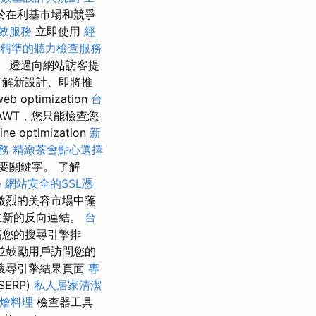
於在利基市場和競爭
效服務
立即使用
經
精準的聽力檢查服務
。 透過向網站訪客提
了解新設計、即將推
timization
台
AWT，您只能檢查您
optimization
新
務
精緻茶會點心選擇
要關鍵字。 了解
學
網站安全的SSL憑
激烈的美容市場中蓬
立新的反向連結。
台
高您的搜尋引擎排
並鼓勵用戶訪問您的
搜尋引擎結果頁面
專
SERP)
私人居家清潔
外燴料理
檢查器工具