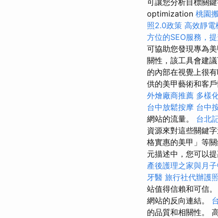
可讓您分析目標關
optimization
桃園
照2.0政策
高效靜電
方位的SEO服務，
可協助您發現專為美
關性，該工具會建議
的內部在視覺上很有
供的美甲藝術和客戶
外燴廠商推薦
多樣
台中放鬆按摩
台中
網站的流量。
台北
資源來對這些關鍵字
格實惠的美甲」等關
元描述中，您可以提高搜尋
產後護理之家與月子
牙醫
旅行社代辦護
站值得信賴和可信
網站的反向連結。
的品質和相關性。 