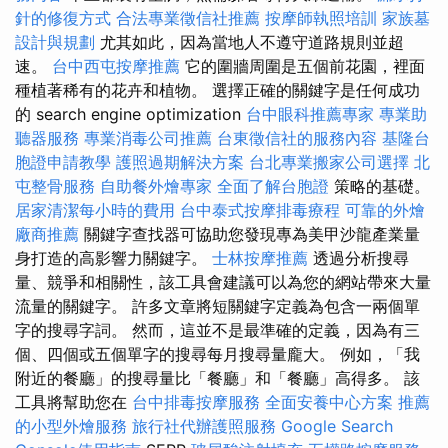
針的修復方式
合法專業徵信社推薦
按摩師執照培訓
家族墓
設計與規劃
尤其如此，因為當地人不遵守道路規則並超
速。
台中西屯按摩推薦
它的圍牆周圍是五個前花園，裡面
種植著稀有的花卉和植物。 選擇正確的關鍵字是任何成功
的 search engine optimization
台中眼科推薦專家
專業助
聽器服務
專業消毒公司推薦
台東徵信社的服務內容
基隆台
胞證申請教學
護照過期解決方案
台北專業搬家公司選擇
北
屯整骨服務
自助餐外燴專家
全面了解台胞證
策略的基礎。
居家清潔每小時的費用
台中泰式按摩排毒療程
可靠的外燴
廠商推薦
關鍵字查找器可協助您發現專為美甲沙龍產業量
身打造的高影響力關鍵字。
士林按摩推薦
透過分析搜尋
量、競爭和相關性，該工具會建議可以為您的網站帶來大量
流量的關鍵字。 許多文章將短關鍵字定義為包含一兩個單
字的搜尋字詞。 然而，這並不是最準確的定義，因為有三
個、四個或五個單字的搜尋每月搜尋量龐大。 例如，「我
附近的餐廳」的搜尋量比「餐廳」和「餐廳」高得多。 該
工具將幫助您在
台中排毒按摩服務
全面安養中心方案
推薦
的小型外燴服務
旅行社代辦護照服務
Google Search