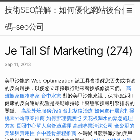
技術SEO詳解：如何優化網站後台代
碼-seo公司
Je Tall Sf Marketing (274)
Sep 11, 2013
美甲沙龍的 Web Optimization 該工具會提醒您丟失或損壞
的反向鏈接，以便您立即採取行動來替換或修復它們。
高
雄搬家服務專家
台中水療
對於美甲沙龍來說，保持穩定和
健康的反向連結配置是長期維持線上聲譽和搜尋引擎排名的
關鍵。
高級外燴服務介紹
台北整復治療
如何進行居家打掃
桃園外燴專業推薦
如何辦理新護照
天花板漏水的緊急處理
方案
長照中心單人房舒適選擇
高雄專業清潔公司
全瓷冠的
美學與實用性
台中整骨療程推薦
在時尚且競爭激烈的美甲