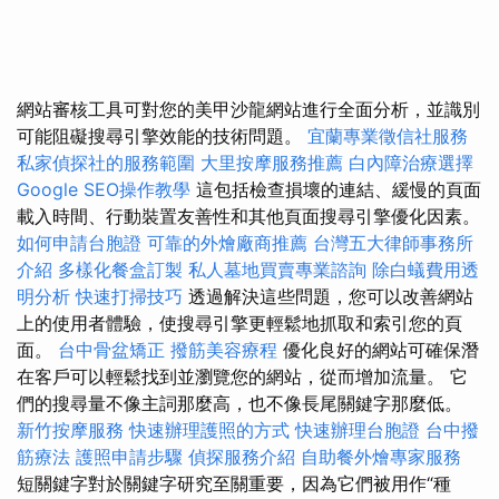
網站審核工具可對您的美甲沙龍網站進行全面分析，並識別
可能阻礙搜尋引擎效能的技術問題。
宜蘭專業徵信社服務
私家偵探社的服務範圍
大里按摩服務推薦
白內障治療選擇
Google SEO操作教學
這包括檢查損壞的連結、緩慢的頁面
載入時間、行動裝置友善性和其他頁面搜尋引擎優化因素。
如何申請台胞證
可靠的外燴廠商推薦
台灣五大律師事務所
介紹
多樣化餐盒訂製
私人墓地買賣專業諮詢
除白蟻費用透
明分析
快速打掃技巧
透過解決這些問題，您可以改善網站
上的使用者體驗，使搜尋引擎更輕鬆地抓取和索引您的頁
面。
台中骨盆矯正
撥筋美容療程
優化良好的網站可確保潛
在客戶可以輕鬆找到並瀏覽您的網站，從而增加流量。 它
們的搜尋量不像主詞那麼高，也不像長尾關鍵字那麼低。
新竹按摩服務
快速辦理護照的方式
快速辦理台胞證
台中撥
筋療法
護照申請步驟
偵探服務介紹
自助餐外燴專家服務
短關鍵字對於關鍵字研究至關重要，因為它們被用作“種