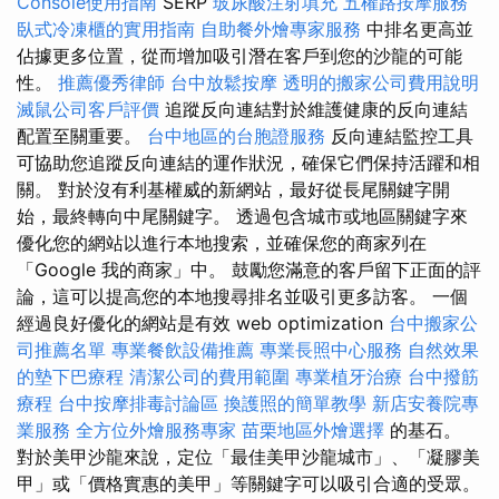
Console使用指南
SERP
玻尿酸注射填充
五權路按摩服務
臥式冷凍櫃的實用指南
自助餐外燴專家服務
中排名更高並
佔據更多位置，從而增加吸引潛在客戶到您的沙龍的可能
性。
推薦優秀律師
台中放鬆按摩
透明的搬家公司費用說明
滅鼠公司客戶評價
追蹤反向連結對於維護健康的反向連結
配置至關重要。
台中地區的台胞證服務
反向連結監控工具
可協助您追蹤反向連結的運作狀況，確保它們保持活躍和相
關。 對於沒有利基權威的新網站，最好從長尾關鍵字開
始，最終轉向中尾關鍵字。 透過包含城市或地區關鍵字來
優化您的網站以進行本地搜索，並確保您的商家列在
「Google 我的商家」中。 鼓勵您滿意的客戶留下正面的評
論，這可以提高您的本地搜尋排名並吸引更多訪客。 一個
經過良好優化的網站是有效 web optimization
台中搬家公
司推薦名單
專業餐飲設備推薦
專業長照中心服務
自然效果
的墊下巴療程
清潔公司的費用範圍
專業植牙治療
台中撥筋
療程
台中按摩排毒討論區
換護照的簡單教學
新店安養院專
業服務
全方位外燴服務專家
苗栗地區外燴選擇
的基石。
對於美甲沙龍來說，定位「最佳美甲沙龍城市」、「凝膠美
甲」或「價格實惠的美甲」等關鍵字可以吸引合適的受眾。