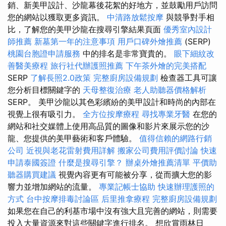
銷、新美甲設計、沙龍幕後花絮的好地方，並鼓勵用戶訪問
您的網站以獲取更多資訊。
中清路放鬆按摩
與競爭對手相
比，了解您的美甲沙龍在搜尋引擎結果頁面
優秀室內設計
師推薦
新墓第一年的注意事項
用戶口碑外燴推薦
(SERP)
桃園台胞證申請服務
中的排名是非常寶貴的。
眼下細紋改
善醫美療程
旅行社代辦護照推薦
下午茶外燴的完美搭配
SERP
了解長照2.0政策
完整廚房設備規劃
檢查器工具可讓
您分析目標關鍵字的
天母整復治療
老人助聽器價格解析
SERP。 美甲沙龍以其色彩繽紛的美甲設計和時尚的內部在
視覺上很有吸引力。
全方位按摩療程
尋找專業牙醫
在您的
網站和社交媒體上使用高品質的圖像和影片來展示您的沙
龍、您提供的美甲藝術和客戶體驗。
值得信賴的網路行銷
公司
近視與老花雷射費用詳解
搬家公司費用評價討論
快速
申請泰國簽證
什麼是搜尋引擎？
辦桌外燴推薦清單
平價助
聽器購買建議
視覺內容更有可能被分享，從而擴大您的影
響力並增加網站的流量。
專業記帳士協助
快速辦理護照的
方式
台中按摩排毒討論區
后里推拿療程
完整廚房設備規劃
如果您在自己的利基市場中沒有強大且完善的網站，則需要
投入大量資源來對這些關鍵字進行排名。 想欣賞雨林日