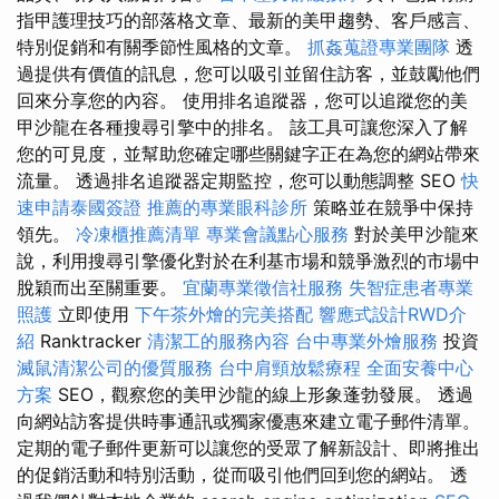
指甲護理技巧的部落格文章、最新的美甲趨勢、客戶感言、
特別促銷和有關季節性風格的文章。
抓姦蒐證專業團隊
透
過提供有價值的訊息，您可以吸引並留住訪客，並鼓勵他們
回來分享您的內容。 使用排名追蹤器，您可以追蹤您的美
甲沙龍在各種搜尋引擎中的排名。 該工具可讓您深入了解
您的可見度，並幫助您確定哪些關鍵字正在為您的網站帶來
流量。 透過排名追蹤器定期監控，您可以動態調整 SEO
快
速申請泰國簽證
推薦的專業眼科診所
策略並在競爭中保持
領先。
冷凍櫃推薦清單
專業會議點心服務
對於美甲沙龍來
說，利用搜尋引擎優化對於在利基市場和競爭激烈的市場中
脫穎而出至關重要。
宜蘭專業徵信社服務
失智症患者專業
照護
立即使用
下午茶外燴的完美搭配
響應式設計RWD介
紹
Ranktracker
清潔工的服務內容
台中專業外燴服務
投資
滅鼠清潔公司的優質服務
台中肩頸放鬆療程
全面安養中心
方案
SEO，觀察您的美甲沙龍的線上形象蓬勃發展。 透過
向網站訪客提供時事通訊或獨家優惠來建立電子郵件清單。
定期的電子郵件更新可以讓您的受眾了解新設計、即將推出
的促銷活動和特別活動，從而吸引他們回到您的網站。 透