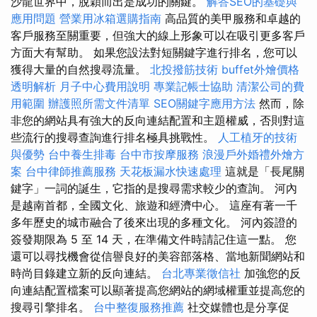
沙龍世界中，脫穎而出是成功的關鍵。
解答SEO的基礎與
應用問題
營業用冰箱選購指南
高品質的美甲服務和卓越的
客戶服務至關重要，但強大的線上形象可以在吸引更多客戶
方面大有幫助。 如果您設法對短關鍵字進行排名，您可以
獲得大量的自然搜尋流量。
北投撥筋技術
buffet外燴價格
透明解析
月子中心費用說明
專業記帳士協助
清潔公司的費
用範圍
辦護照所需文件清單
SEO關鍵字應用方法
然而，除
非您的網站具有強大的反向連結配置和主題權威，否則對這
些流行的搜尋查詢進行排名極具挑戰性。
人工植牙的技術
與優勢
台中養生排毒
台中市按摩服務
浪漫戶外婚禮外燴方
案
台中律師推薦服務
天花板漏水快速處理
這就是「長尾關
鍵字」一詞的誕生，它指的是搜尋需求較少的查詢。 河內
是越南首都，全國文化、旅遊和經濟中心。 這座有著一千
多年歷史的城市融合了後來出現的多種文化。 河內簽證的
簽發期限為 5 至 14 天，在準備文件時請記住這一點。 您
還可以尋找機會從信譽良好的美容部落格、當地新聞網站和
時尚目錄建立新的反向連結。
台北專業徵信社
加強您的反
向連結配置檔案可以顯著提高您網站的網域權重並提高您的
搜尋引擎排名。
台中整復服務推薦
社交媒體也是分享促