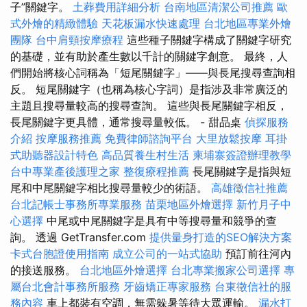
子”關鍵字。
土葬費用詳細分析
台南地區清潔公司推薦
歐
式外燴的精緻體驗
天花板漏水快速處理
台北地區專業外燴
團隊
台中肩頸按摩療程
這些種子關鍵字構成了關鍵字研究
的基礎，並有助於產生數以千計的關鍵字創意。 最終，人
們開始將核心詞稱為「短尾關鍵字」——與長尾搜尋查詢相
反。 短尾關鍵字（也稱為核心字詞）是指涉及非常廣泛的
主題且搜尋量較高的搜尋查詢。 這些與長尾關鍵字相反，
長尾關鍵字更具體，通常搜尋量較低。 - 甜品桌
偵探服務
介紹
按摩服務推薦
免費律師諮詢平台
大里放鬆按摩
耳掛
式助聽器設計特色
高品質養生村生活
柬埔寨簽證辦理教學
台中專業產後護理之家
整復療程推薦
長尾關鍵字是指與短
尾和中尾關鍵字相比搜尋量較少的術語。
高雄徵信社推薦
台北記帳士事務所專業服務
苗栗地區外燴選擇
新竹月子中
心選擇
中尾或中尾關鍵字是具有中等搜尋量和競爭的查
詢。 透過 GetTransfer.com
提供量身打造的SEO解決方案
卡式台胞證使用指南
成立公司的一站式協助
預訂前往河內
的接送服務。
台北地區外燴選擇
台北專業搬家公司選擇
專
屬台北會計事務所服務
牙齒矯正專家服務
台東徵信社的服
務內容
車上都裝有空調，無需躲暑等待大眾運輸。
漏水打