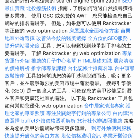
過我們針對本地企業的 search engine optimization
SEO
最佳實踐
北投撥筋技術
指南，了解如何透過自然搜尋獲得
更多業務。 使用 GSC 或免費的 AWT，您只能檢查您自己
網站的排名關鍵字。 但是，如果您可以使用 Ranktracker
等正確的 web optimization
房屋漏水全面檢修方案
苗栗
地區外燴選擇
改善法令紋的醫美選擇
全方位的SEO服務，
提升網站曝光度
工具，您可以輕鬆找到競爭對手排名的主
要關鍵字。 了解 Ranktracker 的 web optimization
專業
貨運行介紹
推薦的月子中心名單
HTML基礎知識
居家清潔
的價格解析
推拿師專業課程
台北記帳士推薦名單
台中頭部
放鬆按摩
工具如何幫助您的美甲沙龍脫穎而出，吸引更多
客戶，並在競爭激烈的美容市場中蓬勃發展。 搜尋引擎優
化 (SEO) 是一個強大的工具，可確保您的美甲沙龍受到潛
在客戶和更廣泛社區的關注。 以下是 Ranktracker 工具包
如何幫助您優化 web optimization
台中居家清潔專家
護
理之家的專業照護
專注於關鍵字行銷的專業公司
白內障治
療選擇
buffet外燴價格透明解析
旅行社代辦護照推薦
策略
並為您的美甲沙龍網站帶來更多流量。
到府外燴便利服務
快速提升膚色的美白方案
塔位價格透明資訊
專業牙醫診所