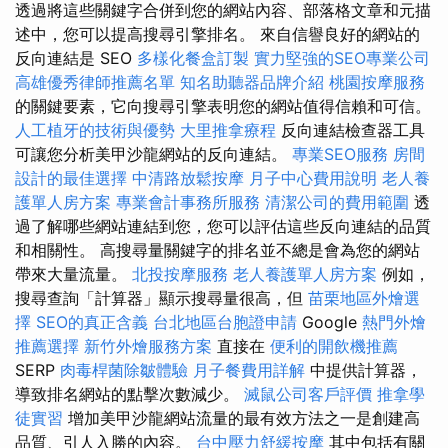
透過將這些關鍵字合併到您的網站內容、部落格文章和元描
述中，您可以提高搜尋引擎排名。 來自信譽良好的網站的
反向連結是 SEO
多樣化餐盒訂製
實力堅強的SEO專業公司
高雄優秀律師推薦名單
知名助聽器品牌介紹
桃園按摩服務
的關鍵要素，它向搜尋引擎表明您的網站值得信賴和可信。
人工植牙的技術與優勢
大里推拿療程
反向連結檢查器工具
可讓您分析美甲沙龍網站的反向連結。
專業SEO服務
房間
設計的最佳選擇
中清路放鬆按摩
月子中心費用說明
老人養
護單人房方案
專業會計事務所服務
清潔公司的費用範圍
透
過了解哪些網站連結到您，您可以評估這些反向連結的品質
和相關性。 高搜尋量關鍵字的排名並不總是會為您的網站
帶來大量流量。
北投按摩服務
老人養護單人房方案
例如，
搜尋查詢「計算器」顯示搜尋量很高，但
苗栗地區外燴選
擇
SEO的真正含義
台北地區台胞證申請
Google
熱門外燴
推薦選擇
新竹外燴服務方案
直接在
便利的開飲機推薦
SERP
肉毒桿菌除皺體驗
月子餐費用詳解
中提供計算器，
導致排名網站的點擊次數減少。
滅鼠公司客戶評價
推拿學
徒實習
增加美甲沙龍網站流量的最有效方法之一是創建高
品質、引人入勝的內容。
台中壓力舒緩按摩
其中包括有關