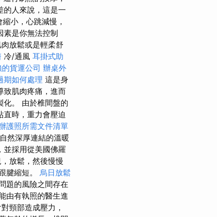
差的人來說，這是一
會縮小，心跳減慢，
因素是你無法控制
肌肉放鬆或是輕柔舒
醫
冷/通風
耳掛式助
賴的貨運公司
辦桌外
過期如何處理
這是身
導致肌肉疼痛，進而
製化。 由於椎間盤的
站直時，重力會壓迫
辦護照所需文件清單
自然深厚連結的溫暖
，並採用從美國佛羅
兒，放鬆，然後慢慢
跟腱縮短。
烏日放鬆
問題的風險之間存在
能由有執照的醫生進
會對頸部造成壓力，