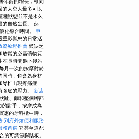
著年齡的增長，椎間
回的太空人最多可以
但這種狀態並不是永久
的自然生長。 然
來優化癒合時間。
申
嚴重影響您的日常活
放鬆療程推薦
鎂缺乏
和放鬆的必需礦物質
生在長時間躺下後站
每月一次的按摩對於
的同時，也會為身材
和脊椎出現疼痛症
時腳底的壓力。
新店
狀趾、繭和整個腳部
有力的對手，按摩成為
實惠的牙科櫃中時，
法
到府外燴便利服務
服務首選
它甚至還配
合的可調節腳踏板。