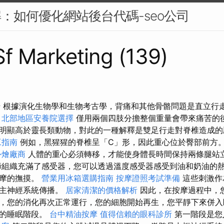
解：如何優化網站後台代碼-seo公司
 Sf Marketing (139)
摩椅 根據演化生物學和生物考古學，背痛和其他骨骼問題是直立
北部地區安養院選擇
僅用兩個四肢分擔整個重量會帶來痛苦的
明顯高於靈長類動物，對此的一種解釋是雙足行走對脊椎造成
工指南
例如，黑猩猩的脊椎呈「C」形，因此重心位於臀部前方
外燴廠商
人體的重心必須轉移，才能使身體長時間保持兩條腿站
締組織充滿了感受器，您可以透過溫度感受器感受到油和奶油的
按摩的撫摸。
營業用冰箱選購指南
按摩證照考試準備
這些刺激作
自主神經系統傳播。
居家清潔的價格解析
因此，在按摩過程中，
，您的消化再次正常運行，您的細胞開始再生，您平靜下來併入
同的睡眠階段。
台中精油按摩
值得信賴的眼科診所
第一階段是您