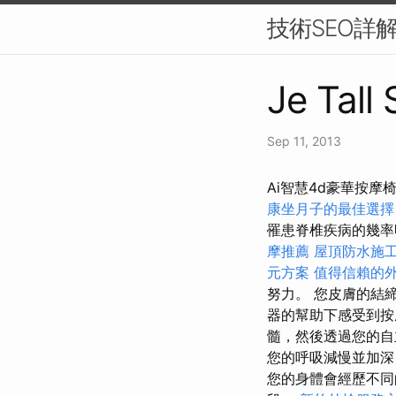
技術SEO詳
Je Tall
Sep 11, 2013
Ai智慧4d豪華按
康坐月子的最佳選擇
罹患脊椎疾病的幾率
摩推薦
屋頂防水施
元方案
值得信賴的
努力。 您皮膚的結
器的幫助下感受到
髓，然後透過您的
您的呼吸減慢並加深
您的身體會經歷不