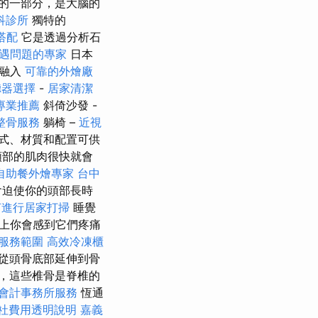
的一部分，是大腦的
科診所
獨特的
搭配
它是透過分析石
遇問題的專家
日本
其融入
可靠的外燴廠
聽器選擇
-
居家清潔
專業推薦
斜倚沙發 -
整骨服務
躺椅 –
近視
式、材質和配置可供
頸部的肌肉很快就會
自助餐外燴專家
台中
會迫使你的頭部長時
何進行居家打掃
睡覺
上你會感到它們疼痛
服務範圍
高效冷凍櫃
從頭骨底部延伸到骨
，這些椎骨是脊椎的
會計事務所服務
恆通
社費用透明說明
嘉義