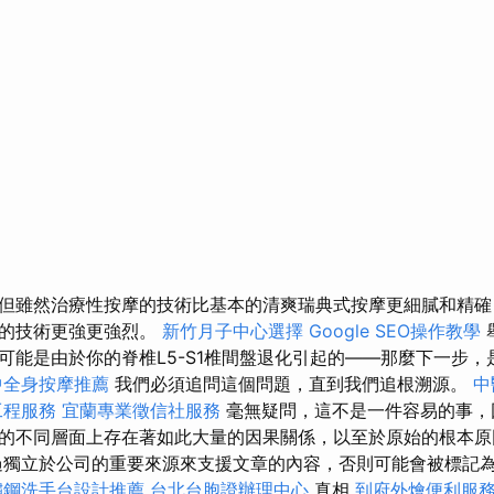
但雖然治療性按摩的技術比基本的清爽瑞典式按摩更細膩和精確
摩的技術更強更強烈。
新竹月子中心選擇
Google SEO操作教學
能是由於你的脊椎L5-S1椎間盤退化引起的——那麼下一步，是
中全身按摩推薦
我們必須追問這個問題，直到我們追根溯源。
中
工程服務
宜蘭專業徵信社服務
毫無疑問，這不是一件容易的事，
的不同層面上存在著如此大量的因果關係，以至於原始的根本原
過獨立於公司的重要來源來支援文章的內容，否則可能會被標記為刪
鏽鋼洗手台設計推薦
台北台胞證辦理中心
真相
到府外燴便利服