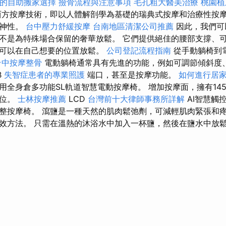
的自助搬家選擇
撿骨流程與注意事項
毛孔粗大醫美治療
桃園植
方按摩技術，即以人體解剖學為基礎的瑞典式按摩和治療性按
精神性。
台中壓力舒緩按摩
台南地區清潔公司推薦
因此，我們可
不是為特殊場合保留的奢華放鬆。 它們提供絕佳的腰部支撐、
者可以在自己想要的位置放鬆。
公司登記流程指南
從手動躺椅到
台中按摩整骨
電動躺椅通常具有先進的功能，例如可調節傾斜度
B
失智症患者的專業照護
端口，甚至是按摩功能。
如何進行居
用全身倉多功能SL軌道智慧電動按摩椅。 增加按摩面，擁有14
部位。
士林按摩推薦
LCD
台灣前十大律師事務所詳解
AI智慧觸
整按摩椅。 瀉鹽是一種天然的肌肉鬆弛劑，可減輕肌肉緊張和疼
效方法。 只需在溫熱的沐浴水中加入一杯鹽，然後在鹽水中放鬆 