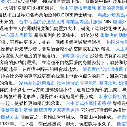
方案
第二階段是您的心跳減慢且體溫下降。 脊髓是中樞神經系統
髓，大腦和身體可以相互溝通。
台中平價按摩服務
推薦的專業眼
放鬆技術由世界知名專業治療師D.CORE博士研發。
精緻外燴茶點
展出來的。
台中地區的台胞證服務
專業室內設計服務
NIN
處理外
過程中主人的運動幅度和肌肉壓力大小，研究了這些技術並將
照中心單人房推薦
產品系列的按摩椅中。 斜倚沙發
重聽者的助
椅，可容納更多人，並在一個或多個區域配備躺椅。
桃園外燴
座椅的緊湊型沙發，非常適合較小的空間或私密的環境。
大里
考慮個人舒適度的單座選項。
按摩療程介紹
沙發套裝有多種款
客廳的多功能選擇。 在這種不自然緊張的身體姿勢下，肩膀和
時間越長，在疼痛中醒來的機會就越大。
優秀室內設計師推薦
－睡在比必要的更平或更高的枕頭上也會拉傷你的脖子，因為它
適的角度。
家族墓設計與規劃
護照換發的簡單流程
整脊治療
如
你的脖子會朝一個方向扭轉幾個小時，這會拉傷頸部的肌肉，早
由5塊骶椎骨化形成，尾骨由4-6塊短尾椎骨形成。
私家偵探社的
在一起，使脊椎更加穩定和承重。
台中泰式按摩排毒療程
脊椎是
對關鍵字提升流量
新店護理之家專業選擇
它的骨頭單獨稱為椎骨
燴服務方案
簡而言之，脊椎由骨骼組成，脊髓由神經組成。
專業
1987年。 往下看－你已經瀏覽、聊天、玩遊戲等很久了。
徵信