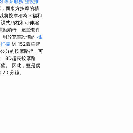
牙專業服務
整復推
摩，而東方按摩的精
以將按摩稱為幸福和
可調式頭枕和可伸縮
電動躺椅，這些套件
、用於充電設備的
桃
家打掃
M-152豪華智
5公分的按摩路徑，可
控，8D超長按摩路
痛。 因此，鹽是偶
20 分鐘。