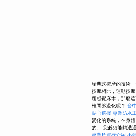
瑞典式按摩的技術，
按摩相比，運動按
腿感覺麻木，那麼這可
椎間盤退化呢？
台
點心選擇
專業防水
變化的系統，在身體
的。 您必須能夠透
專業貨運行介紹
不