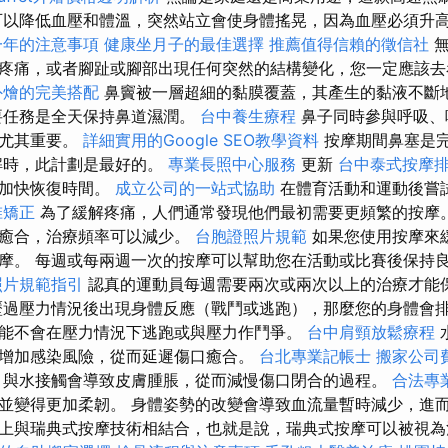
可以降低血壓和體溫，突然站立會使身體搖晃，因為血壓必須升
一年的注意事項
健康坐月子的最佳選擇
推薦值得信賴的徵信社
無
疼痛，或者腳趾或腳部出現任何突然的結構變化，您一定應該去
外燴的完美搭配
鼻竇被一層超細的黏膜覆蓋，其產生的黏液不斷
要任務是全天保持鼻道濕潤。
台中養生療程
鼻子同時參與呼吸、
護尤其重要。
詳細實用的Google SEO教學資料
按摩期間鼻塞是
解時，此計劃是最好的。
專業長照中心服務
更新
台中泰式按摩
並加快恢復時間。
成立公司的一站式協助
在體育活動和運動後嘗
椎矯正
為了緩解疼痛，人們通常發現他們最初需要更頻繁的按摩
始癒合，治療頻率可以減少。
台胞證照片規範
如果您使用按摩來
摩。 每週或每兩週一次的按摩可以幫助您在活動或比賽後保持
照片規範指引
認真的運動員每週需要兩次或兩次以上的治療才能
過壓力情況後出現身體反應（戰鬥或逃跑），那麼您的身體會
能不會在壓力情況下逃跑或與壓力作鬥爭。
台中肩頸放鬆療程
增加感染風險，從而延遲傷口癒合。
台北專業記帳士
搬家公司
與水接觸會導致皮膚腫脹，從而減慢傷口閉合的過程。
合法專
並變得更加柔韌。 身體姿勢的改變會導致血流量暫時減少，進而
上與瑞典式按摩技術相結合，也就是說，瑞典式按摩可以被視為