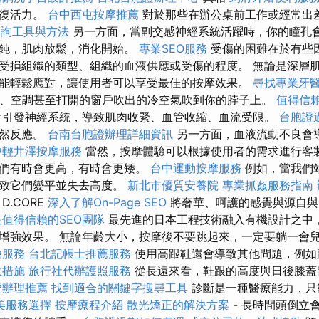
恢復活力。
台中西屯按摩推薦
對於那些在辦公桌前工作或經常出
查詢工具與方法
另一方面，當副交感神經系統活躍時，你的瞳孔
遲鈍，肌肉放鬆，消化開始。
專業SEO服務
受傷的困難在於有些
受損組織的類型、組織的血液供應或受傷的程度。 無論是深層
能輕鬆應對，讓使用者可以享受最佳的按摩效果。
尋找專業牙
扇、空調甚至打開的窗戶吹出的冷空氣吹到你的脖子上。
值得信
引發神經系統，導致肌肉收緊、血管收縮、血流受限。
台胞證
自然反應。
台南台胞證辦理詳細資訊
另一方面，血液流動不良會
中輕井澤按摩服務
當然，按摩體驗可以根據使用者的需求進行客
我們有時會更高，有時會更矮。
台中運動按摩服務
例如，當我們
導致它們變平並失去高度。
新北市優質安養院
專業抓姦服務指南
D.CORE
深入了解On-Page SEO
將奢華、呵護的感覺與源自與
值得信賴的SEO團隊
最先進的日本工程技術融入有機設計之中
增強效果。 無論年齡大小，按摩後不要跳起來，一定要躺一會
燴服務
台北記帳士推薦服務
使用高跟鞋還會導致其他問題，例如
效措施
旅行社代辦護照服務
從長遠來看，鞋跟的高度與日後膝蓋
證辦理推薦
找到適合的關鍵字搜尋工具
診斷是一種醫療能力，只
美服務選擇
按摩療程介紹
散光矯正的解決方案
- 長時間頭倒立