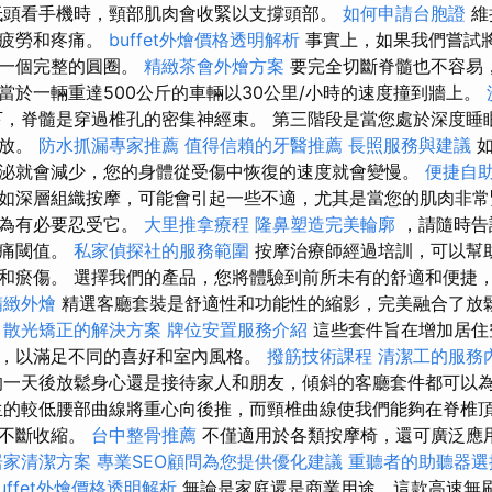
頭看手機時，頸部肌肉會收緊以支撐頭部。
如何申請台胞證
維
更疲勞和疼痛。
buffet外燴價格透明解析
事實上，如果我們嘗試
成一個完整的圓圈。
精緻茶會外燴方案
要完全切斷脊髓也不容易
當於一輛重達500公斤的車輛以30公里/小時的速度撞到牆上。
，脊髓是穿過椎孔的密集神經束。 第三階段是當您處於深度睡
釋放。
防水抓漏專家推薦
值得信賴的牙醫推薦
長照服務與建議
如
泌就會減少，您的身體從受傷中恢復的速度就會變慢。
便捷自
如深層組織按摩，可能會引起一些不適，尤其是當您的肌肉非常
認為有必要忍受它。
大里推拿療程
隆鼻塑造完美輪廓
，請隨時告
疼痛閾值。
私家偵探社的服務範圍
按摩治療師經過培訓，可以幫
和瘀傷。 選擇我們的產品，您將體驗到前所未有的舒適和便捷
精緻外燴
精選客廳套裝是舒適性和功能性的縮影，完美融合了放
散光矯正的解決方案
牌位安置服務介紹
這些套件旨在增加居住
，以滿足不同的喜好和室內風格。
撥筋技術課程
清潔工的服務
一天後放鬆身心還是接待家人和朋友，傾斜的客廳套件都可以
生的較低腰部曲線將重心向後推，而頸椎曲線使我們能夠在脊椎
肉不斷收縮。
台中整骨推薦
不僅適用於各類按摩椅，還可廣泛應
居家清潔方案
專業SEO顧問為您提供優化建議
重聽者的助聽器選
uffet外燴價格透明解析
無論是家庭還是商業用途，這款高速無