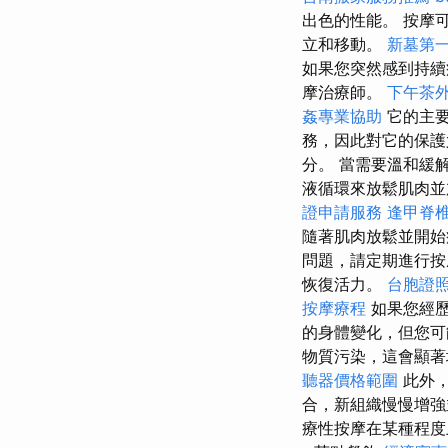
出色的性能。 按摩
立和移動。
新墓第
如果您突然感到持續
摩治療師。
下午茶
姦專業協助
它的主
務，因此對它的保
分。 當需要溫和緩
液循環來放鬆肌肉
證申請服務
逢甲脊
隨著肌肉放鬆並開
問題，請定期進行按
恢復活力。
台胞證
按摩療程
如果您經歷
的身體變化，但您可
物質污染，這會顯著
聽器價格範圍
此外，
合，新組織慢慢增強
療性按摩在某種程度