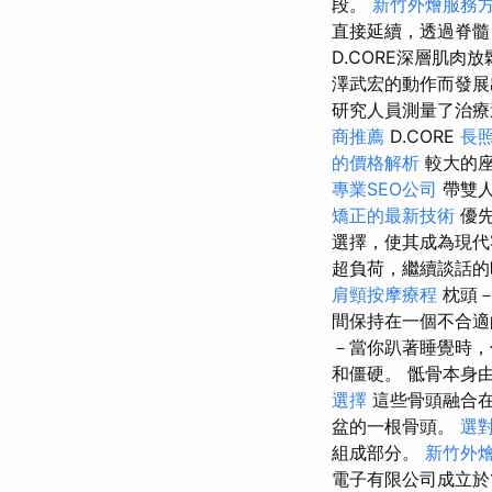
段。
新竹外燴服務
直接延續，透過脊
D.CORE深層肌肉
澤武宏的動作而發
研究人員測量了治療
商推薦
D.CORE
長
的價格解析
較大的座
專業SEO公司
帶雙人
矯正的最新技術
優先
選擇，使其成為現代
超負荷，繼續談話的
肩頸按摩療程
枕頭
間保持在一個不合
－當你趴著睡覺時，
和僵硬。 骶骨本身
選擇
這些骨頭融合
盆的一根骨頭。
選
組成部分。
新竹外
電子有限公司成立於