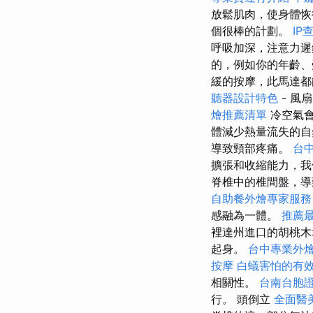
放鬆肌肉，使身體
個很棒的計劃。
IP
呼吸加深，注意力
的，例如你的年齡、
緩的按摩，此馬達都
聽器設計特色
- 風
燴推薦清單
冷空氣會
體減少熱量流失的
導致頸部疼痛。
台
擴張和收縮能力，
脊椎中的椎間盤，
自助餐外燴專家服務
感融為一體。
推薦最
裡達州進口的胡桃木
起身。
台中專業外
按摩
白蟻害怕的有
相關性。
台南台胞
行。 頭倒立
全面醫