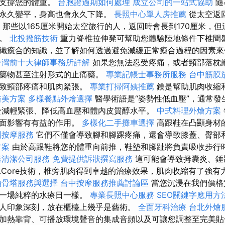
法支撐您的體重。
台胞證過期如何處理
成立公司的一站式協助
隨
永久變平，身高也會永久下降。
長照中心單人房推薦
從太空返
，那些以165厘米開始太空旅行的人，返回時會長到170厘米，
周。
北投撥筋技術
重力脊椎拉伸凳可幫助您體驗陸地條件下椎間盤
織癒合的知識，並了解如何透過避免減緩正常癒合過程的因素
台灣前十大律師事務所詳解
如果您無法忍受疼痛，或者頸部落枕
種藥物甚至注射形式的止痛藥。
專業記帳士事務所服務
台中筋膜
導致頸部疼痛和肌肉緊張。
專業打掃阿姨推薦
鎂是幫助肌肉收縮
醫美方案
多樣餐點外燴選擇
醫學術語是“姿勢性低血壓”，通常發
於減輕緊張、降低高血壓和體內皮質醇水平。
中式料理外燴方案
負面影響有有益的作用。
多樣化二手攤車選擇
高跟鞋在凸顯身材
園按摩服務
它們不僅會導致腳和腳踝疼痛，還會導致膝蓋、臀部
方案
由於高跟鞋將您的體重向前推，鞋墊和腳趾將負責吸收步行
業清潔公司服務
免費提供訴狀撰寫服務
這可能會導致拇囊炎、錘
D.Core技術，椎旁肌肉得到卓越的治療效果，肌肉收縮有了強
納骨塔服務與選擇
台中按摩服務推薦討論區
當您沉浸在我們價格
加一場純粹的水療日一樣。
專業長照中心服務
SEO關鍵字應用方
人印象深刻，放在櫃檯上幾乎是藝術。
全面牙科治療
台北外燴
加熱靠背、可播放環境聲音的集成音頻以及可讓您調整至完美貼