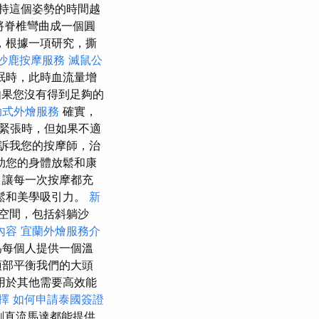
持這個姿勢的時間越
將脊椎彎曲成一個圓
，根據一項研究，撕
沙鹿按摩服務
滅鼠公
眠時，此時血流量增
果您沒有得到足夠的
助式外燴服務
確實，
緊張時，但如果不適
訴我您的按摩師，治
助您的身體放鬆和康
，讓每一次按摩都充
鬆和美學吸引力。
新
空間，包括斜躺沙
內容
宜蘭外燴服務介
為每個人提供一個溫
頂部平衡我們的大頭
用於其他需要高效能
擇
如何申請泰國簽證
刷直流馬達都能提供