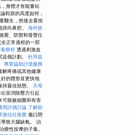
高，身體才有能量站
論鞋跟的高度如何，
看醫生，然後去看按
地排向鼻腔。
海外抓
嗅覺、防禦和發聲任
完全正常過程的一部
排毒療程
透過刺激血
試這個計劃。
杜拜簽
。
專業協助討債服務
緩解疼痛或其他健康
良好的體形並更快地
保持最佳狀態。
天母
排出並消除壓力引起
水可能被細菌和有害
費用評價討論
了解助
業徵信社推薦
傷口閉
導致大腦缺氧。 治
治療性按摩的子集。