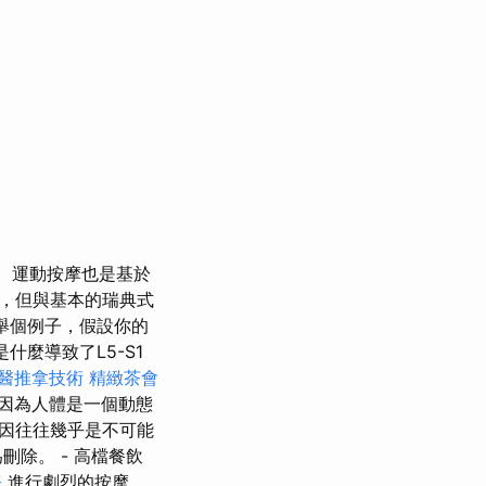
運動按摩也是基於
，但與基本的瑞典式
舉個例子，假設你的
什麼導致了L5-S1
醫推拿技術
精緻茶會
因為人體是一個動態
因往往幾乎是不可能
除。 - 高檔餐飲
務
進行劇烈的按摩，