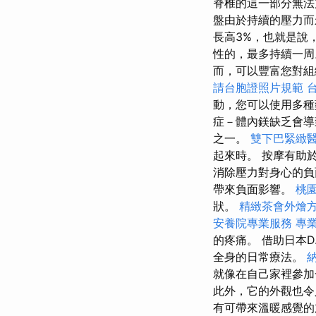
脊椎的這一部分無
盤由於持續的壓力而
長高3%，也就是說
性的，最多持續一
而，可以豐富您對組
請台胞證照片規範
動，您可以使用多
症－體內鎂缺乏會
之一。
雙下巴緊緻
起來時。 按摩有助
消除壓力對身心的
帶來負面影響。
桃
狀。
精緻茶會外燴
安養院專業服務
專
的疼痛。 借助日本
全身的日常療法。
就像在自己家裡參
此外，它的外觀也令
有可帶來溫暖感覺的