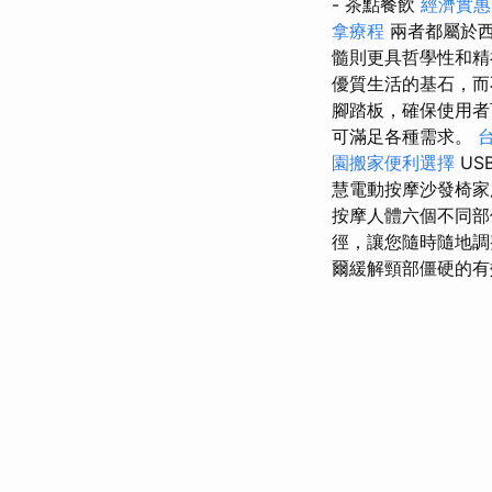
- 茶點餐飲
經濟實惠
拿療程
兩者都屬於西
髓則更具哲學性和
優質生活的基石，而
腳踏板，確保使用
可滿足各種需求。
園搬家便利選擇
US
慧電動按摩沙發椅家
按摩人體六個不同
徑，讓您隨時隨地調
爾緩解頸部僵硬的有