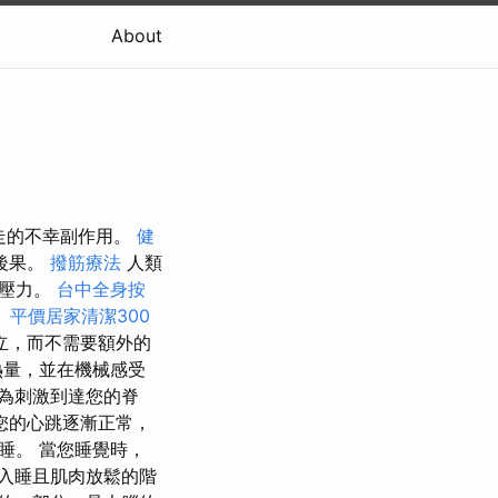
About
行走的不幸副作用。
健
後果。
撥筋療法
人類
的壓力。
台中全身按
。
平價居家清潔300
立，而不需要額外的
熱量，並在機械感受
為刺激到達您的脊
您的心跳逐漸正常，
睡。 當您睡覺時，
入睡且肌肉放鬆的階