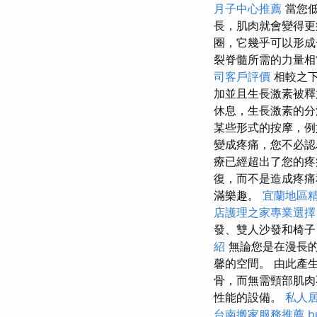
月子中心推薦
當您低
長，肌肉就會變得
圈，它幾乎可以形
裂脊髓所需的力量相
司客戶評價
相較之下
加並且生長激素被
休息，生長激素的分
某些形式的按摩，例
變成疼痛，您不必
療已經超出了您的
復，而不是造成疼痛
滿樂趣。
宜蘭地區
店護理之家專業選擇
發、雙人沙發和椅子
紹
無論您是在漫長的
馨的空間。 由此產
骨，而無需頸部肌
性能的設備。
私人
台南搬家服務推薦
b