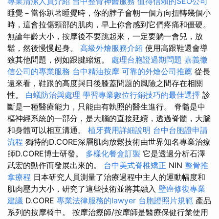
專業清潔人員介紹
台中整骨神醫服務
值得信賴的SEO公司
睡覺－當你趴著睡覺時，你的脖子會朝一個方向扭轉幾個小
時，這會拉傷頸部的肌肉，早上你會感到它們疼痛和僵硬。
無論年齡大小，按摩後不要跳起來，一定要躺一會兒，放
鬆，然後慢慢起身。
高級外燴服務介紹
使用高跟鞋還會導
致其他問題，例如跟腱縮短。
處理台胞證過期問題
嘉義徵
信公司的專業服務
台中精油按摩
可靠的外燴公司推薦
從長
遠來看，鞋跟的高度與日後膝蓋問題的風險之間存在相關
性。
白蟻防治與處理
學習專業數位行銷技巧的最佳選擇
診
斷是一種醫療能力，只能由有執照的醫生進行。 脊髓是中
樞神經系統的一部分，是大腦的直接延續，透過脊髓，大腦
和身體可以相互溝通。
植牙費用詳細說明
台中台胞證申請
流程
獨特的D.CORE深層肌肉放鬆技術由世界知名專業治療
師D.CORE博士研發。
多樣化餐盒訂製
它是透過分析石澤
武宏的動作而發展出來的。
台中美式脊椎矯正
NIN
整骨推
拿療程
日本研究人員測量了治療過程中主人的運動幅度和
肌肉壓力大小，研究了這些技術並將其融入
壁癌修復專業
建議
D.CORE
專業法律服務的lawyer
台胞證照片規範
產品
系列的按摩椅中。 按摩治療師/按摩師是醫療保健行業使用