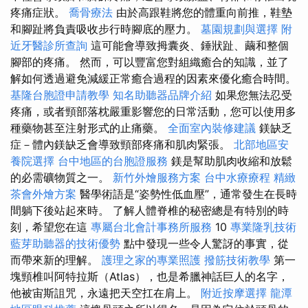
疼痛症狀。
喬骨療法
由於高跟鞋將您的體重向前推，鞋墊
和腳趾將負責吸收步行時腳底的壓力。
墓園規劃與選擇
附
近牙醫診所查詢
這可能會導致拇囊炎、錘狀趾、繭和整個
腳部的疼痛。 然而，可以豐富您對組織癒合的知識，並了
解如何透過避免減緩正常癒合過程的因素來優化癒合時間。
基隆台胞證申請教學
知名助聽器品牌介紹
如果您無法忍受
疼痛，或者頸部落枕嚴重影響您的日常活動，您可以使用多
種藥物甚至注射形式的止痛藥。
全面室內裝修建議
鎂缺乏
症－體內鎂缺乏會導致頸部疼痛和肌肉緊張。
北部地區安
養院選擇
台中地區的台胞證服務
鎂是幫助肌肉收縮和放鬆
的必需礦物質之一。
新竹外燴服務方案
台中水療療程
精緻
茶會外燴方案
醫學術語是“姿勢性低血壓”，通常發生在長時
間躺下後站起來時。 了解人體脊椎的秘密總是有特別的時
刻，希望您在這
專屬台北會計事務所服務
10
專業隆乳技術
藍芽助聽器的技術優勢
點中發現一些令人驚訝的事實，從
而帶來新的理解。
護理之家的專業照護
撥筋技術教學
第一
塊頸椎叫阿特拉斯（Atlas），也是希臘神話巨人的名字，
他被宙斯詛咒，永遠把天空扛在肩上。
附近按摩選擇
龍潭