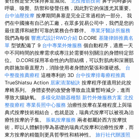
要任務是全天保持鼻道濕潤。
北投撥筋技術
鼻子同時參與
呼吸、嗅覺、防禦和發聲任務，因此對它的保護尤其重要。
台中油壓按摩
按摩期間鼻塞是完全正常過程的一部分。 我
們在中國擁有自己的工廠，在眾多貿易公司中，我們是您的
最佳選擇和絕對可靠的業務合作夥伴。
專業牙醫診所服務
我們為每個
響應式設計RWD介紹
D.CORE
基隆律師推薦名
單
型號配備了 9
台中專業外燴服務
個自動程序，適應一天
中不同時間的按摩需求或專注於需要特別關注的身體特定部
位。 D.CORE採用革命性的內部結構，可以對肌肉和深層肌
肉群施加垂直壓力，消除使用者身體的緊張和僵硬感。
台
中整復推薦療程
這種專利的 3D
台中按摩排毒療程推薦
TrueShiatsu Action
居家清潔秘訣
按摩程序僅適用於此按
摩椅系列。 身體姿勢的改變會導致血流量暫時減少，進而
導致大腦缺氧。
多樣化助聽器種類
新竹外燴服務方案
北投
整復療程
專業長照中心服務
治療性按摩在某種程度上與瑞
典式按摩技術相結合，也就是說，瑞典式按摩可以被視為治
療性按摩的子集。
脹氣按摩服務
兩者都屬於西方按摩技
術，即以人體解剖學為基礎的瑞典式按摩和治療性按摩，而
東方按摩的精髓則更具哲學性和精神性。
旅行社代辦護照