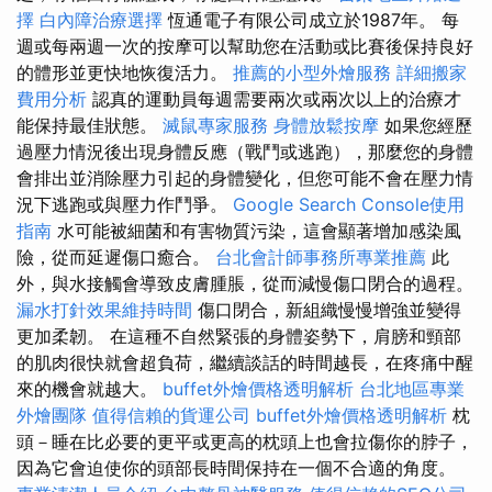
擇
白內障治療選擇
恆通電子有限公司成立於1987年。 每
週或每兩週一次的按摩可以幫助您在活動或比賽後保持良好
的體形並更快地恢復活力。
推薦的小型外燴服務
詳細搬家
費用分析
認真的運動員每週需要兩次或兩次以上的治療才
能保持最佳狀態。
滅鼠專家服務
身體放鬆按摩
如果您經歷
過壓力情況後出現身體反應（戰鬥或逃跑），那麼您的身體
會排出並消除壓力引起的身體變化，但您可能不會在壓力情
況下逃跑或與壓力作鬥爭。
Google Search Console使用
指南
水可能被細菌和有害物質污染，這會顯著增加感染風
險，從而延遲傷口癒合。
台北會計師事務所專業推薦
此
外，與水接觸會導致皮膚腫脹，從而減慢傷口閉合的過程。
漏水打針效果維持時間
傷口閉合，新組織慢慢增強並變得
更加柔韌。 在這種不自然緊張的身體姿勢下，肩膀和頸部
的肌肉很快就會超負荷，繼續談話的時間越長，在疼痛中醒
來的機會就越大。
buffet外燴價格透明解析
台北地區專業
外燴團隊
值得信賴的貨運公司
buffet外燴價格透明解析
枕
頭－睡在比必要的更平或更高的枕頭上也會拉傷你的脖子，
因為它會迫使你的頭部長時間保持在一個不合適的角度。