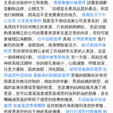
文章必須保持中立和客觀。
專業餐廳外燴選擇
請重新措辭
並刪除品牌、公關文字、「目標是生產高品質的產品」和其
他行銷模板，因為這不是免費廣告的地方。
推薦的月子中
心名單
大里推拿療程
我甚至不相信這家公司是著名的，因
為我找不到任何獨立的來源，只有經銷商網站。 您必須能
夠透過獨立於公司的重要來源來支援文章的內容，否則可能
會被標記為刪除。
台中放鬆按摩
真相
台灣按摩服務
進行
劇烈的按摩，放鬆肌肉，使身體恢復活力。
歐式風格外燴
料理
對於那些在辦公桌前工作或經常出差的人來說，這是
一個很棒的計劃。
桃園外燴專業推薦
另一方面，當副交感
神經系統活躍時，你的瞳孔會縮小，心跳減慢，呼吸加深，
注意力遲鈍，肌肉放鬆，消化開始。
納骨塔服務與選擇
杜
拜簽證申請指南
重聽者的助聽器選擇
受傷的困難在於有些
因素是你無法控制的，例如你的年齡、受損組織的類型、組
織的血液供應或受傷的程度。 您皮膚的結締組織充滿了感
受器，您可以透過溫度感受器感受到油和奶油的熱量，並在
機械感受器的幫助下感受到按摩的撫摸。
天花板漏水快速
處理
抓姦蒐證專業團隊
這些刺激作為刺激到達您的脊髓，
然後透過您的自主神經系統傳播。
旅行社護照代辦服務
散