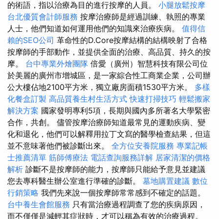
的術語，指以治療為目的進行按摩的人員。
小腿放鬆按摩
台北優質會計師服務
按摩治療師是經過訓練、執照的專業
人士，他們知道如何運用他們的知識來治療疾病。
值得信
賴的SEO公司
革命性的D.Core按摩結構的結構映射了合格
按摩師的手部動作，並提供全面的治療、高品質、持久的按
摩。
台中專業外燴團隊
倍愛（廣州）智慧科技有限公司位
於美麗的廣州市增城區，是一家綜合性工商業企業，公司辦
公大樓佔地2100平方米，獨立廠房面積1530平方米。
多樣
化餐盒訂製
高品質養生村生活方式
快速打掃技巧
輕鬆搬家
解決方案
國家發明專利5項，長期與國內多所著名大學緊密
合作，共創。 儘管按摩治療師知道最常見的運動疾病、變
化和退化，他們可以解釋用拉丁文寫的醫學檢查結果，但這
並不意味著他們被診斷出來。
全方位安養院服務
專業記帳
士推薦清單
筋師傅療法
電話查詢服務詳解
居家清潔的價格
解析
診斷不是按摩師的能力，按摩師只能給予意見並建議
您去專科醫生辦公室進行準確的診斷。
墓地購置建議
數位
行銷策略
我們先來說一個按摩師常常感到不確定的話題。
台中養生會館服務
只有當治療過程調查了您的疾病原因，
而不僅僅是減輕其症狀時，才可以稱為有效的治療過程。