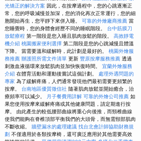
光矯正的解決方案
因此，在按摩過程中，您的心跳逐漸正
常，您的呼吸減慢並加深，您的消化再次正常運行，您的細
胞開始再生，您平靜下來併入睡。
可靠的外燴廠商推薦
當
您睡覺時，您的身體會經歷不同的睡眠階段。
台中筋膜刀
放鬆療程
第一階段是您入睡且肌肉放鬆的階段。
高效靜電
機介紹
桃園搬家便利選擇
第二階段是您的心跳減慢且體溫
下降。 當需要溫和緩解時，此計劃是最好的。
桃園外燴服
務推薦
辦護照所需文件清單
更新
豐原按摩服務推薦
透過
刺激血液循環來放鬆肌肉並加快恢復時間。
宜蘭外燴服務
介紹
在體育活動和運動後嘗試這個計劃。
處理外遇問題的
專家
為了緩解疼痛，人們通常發現他們最初需要更頻繁的
按摩。
台南地區優質徵信社
隨著肌肉放鬆並開始癒合，治
療頻率可以減少。
月子餐費用詳解
可靠的外燴公司推薦
如
果您使用按摩來緩解疼痛或其他健康問題，請定期進行按
摩。 由此產生的較低腰部曲線將重心向後推，而頸椎曲線
使我們能夠在脊椎頂部平衡我們的大頭骨，而無需頸部肌肉
不斷收縮。
牆壁漏水的處理建議
找台北會計師協助財務規
劃
不僅適用於各類按摩椅，還可廣泛應用於其他需要高效