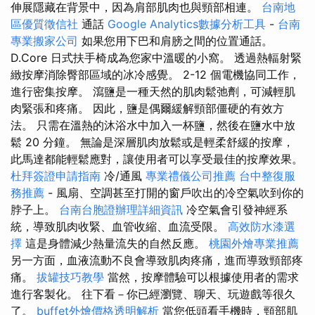
伸展隱藏在背景中，因為肩部肌肉也與頸部相連。
台南地
區優質徵信社
通話
Google Analytics數據分析工具
-
台南
專業搬家公司
如果您用下巴和肩膀之間的位置通話。
D.Core 日式扶手椅成為您家中溫暖的小窩。 透過熱輻射緊
緻按摩消除臀部區域的冰冷感覺。 2-12 個電機協同工作，
進行密集按摩。 瀉鹽是一種天然的肌肉鬆弛劑，可減輕肌
肉緊張和疼痛。 因此，鹽是偶爾緩解頸部僵硬的有效方
法。 只需在溫熱的沐浴水中加入一杯鹽，然後在鹽水中放
鬆 20 分鐘。 無論是深層肌肉放鬆或是輕柔舒緩的按摩，
此馬達都能輕鬆應對，讓使用者可以享受最佳的按摩效果。
杜拜簽證申請指南
冷/通風
專業禮儀公司推薦
台中整復服
務推薦
- 風扇、空調甚至打開的窗戶吹出的冷空氣吹到你的
脖子上。
台南台胞證辦理詳細資訊
冷空氣會引發神經系
統，導致肌肉收緊、血管收縮、血流受限。
高效防水漆選
擇
這是身體減少熱量流失的自然反應。
桃園外燴專業推薦
另一方面，血液流動不良會導致肌肉疼痛，進而導致頸部疼
痛。
拔罐技巧教學
當然，按摩體驗可以根據使用者的需求
進行客製化。 往下看－你已經瀏覽、聊天、玩遊戲等很久
了。
buffet外燴價格透明解析
當您低頭看手機時，頸部肌