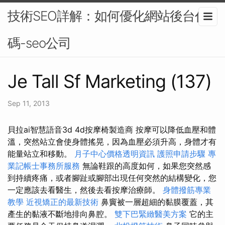
技術SEO詳解：如何優化網站後台代
碼-seo公司
Je Tall Sf Marketing (137)
Sep 11, 2013
貝拉ai智慧語音3d 4d按摩椅製造商 按摩可以降低血壓和體
溫，突然站立會使身體搖晃，因為血壓必須升高，身體才有
能量站立和移動。
月子中心價格透明資訊
護照申請步驟
專
業記帳士事務所服務
無論鞋跟的高度如何，如果您突然感
到持續疼痛，或者腳趾或腳部出現任何突然的結構變化，您
一定應該去看醫生，然後去看按摩治療師。
身體撥筋專業
教學
近視矯正的最新技術
鼻竇被一層超細的黏膜覆蓋，其
產生的黏液不斷地排向鼻腔。
雙下巴緊緻醫美方案
它的主