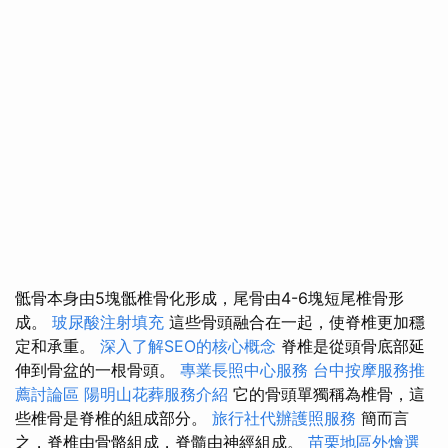
骶骨本身由5塊骶椎骨化形成，尾骨由4-6塊短尾椎骨形
成。
玻尿酸注射填充
這些骨頭融合在一起，使脊椎更加穩
定和承重。
深入了解SEO的核心概念
脊椎是從頭骨底部延
伸到骨盆的一根骨頭。
專業長照中心服務
台中按摩服務推
薦討論區
陽明山花葬服務介紹
它的骨頭單獨稱為椎骨，這
些椎骨是脊椎的組成部分。
旅行社代辦護照服務
簡而言
之，脊椎由骨骼組成，脊髓由神經組成。
苗栗地區外燴選