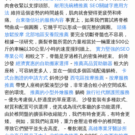
肉會收緊以支撐頭部。
耐用洗碗槽推薦
SEO關鍵字應用方
法
維持這個姿勢的時間越長，肌肉就會變得更疲勞和疼
痛。
台東徵信社的服務內容
事實上，如果我們嘗試將脊椎
彎曲成一個圓圈，它幾乎可以形成一個完整的圓圈。
頭痛
放鬆按摩
北部地區安養院推薦
要完全切斷脊髓也不容易，
根據一項研究，撕裂脊髓所需的力量相當於一輛重達500公
斤的車輛以30公里/小時的速度撞到牆上。
實力堅強的SEO
專業公司
相較之下，脊髓是穿過椎孔的密集神經束。 斜倚
沙發
經濟實惠的自助搬家選擇
-
推薦高品質助聽器
較大的
座椅，可容納更多人，並在一個或多個區域配備躺椅。
卡
式台胞證的申請方式
斜倚沙發
西屯區按摩推薦
-
按摩服務
推薦
帶雙人座椅的緊湊型沙發，非常適合較小的空間或私
密的環境。
推薦的小型外燴服務
躺椅
旅行社代辦護照服務
– 優先考慮個人舒適度的單座選項。 沙發套裝有多種款式、
材質和配置可供選擇，使其成為現代客廳的多功能選擇。
由於椎間盤的擴張和收縮能力，我們有時會更高，有時會更
矮。 例如，當我們站直時，重力會壓迫脊椎中的椎間盤，
導致它們變平並失去高度。 - 餐飲潮流
高雄專業牙醫診所