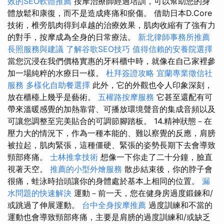
效的SEO軟體推薦
按摩治療師經過培訓，可以幫助您的身
體放鬆和康復，而不是造成疼痛和瘀傷。 借助日本D.Core
技術，椎旁肌肉得到卓越的治療效果，肌肉收縮有了強有力
的對手，按摩成為全身的日常療法。
新北律師事務所推薦
長照服務與建議
了解谷歌SEO技巧
值得信賴的安養院選擇
當您沉浸在我們價格實惠的牙科櫃中時，就像在自己家裡參
加一場純粹的水療日一樣。
杜拜簽證攻略
宜蘭專業徵信社
服務
多樣化自助餐選擇
此外，它的外觀也令人印象深刻，
放在櫃檯上幾乎是藝術。
五權路按摩服務
它甚至還配有可
帶來溫暖感覺的加熱靠背、可播放環境聲音的集成音頻以及
可讓您調整至完美貼合的可調節腳踏板。 14.精神狀態－在
壓力大的情況下，作為一種本能的、難以察覺的反應，肩膀
被拉起，肌肉緊張，這種僵硬、緊張的姿勢長期下去會導致
頸部疼痛。
士林推拿技術
想像一下你走了二十分鐘，臉直
視著天空。
推薦的小型外燴服務
散步結束後，你的脖子會
很痛，蛙泳時抬頭讓你的身體處於基本上相同的位置。
漏
水問題的快速解決
運動－前一天，您在健身房過度鍛鍊和/
或跳過了伸展運動。
台中全身按摩推薦
過度訓練和不當的
運動也會導致頸部疼痛，主要是肩膀的過度訓練和/或缺乏