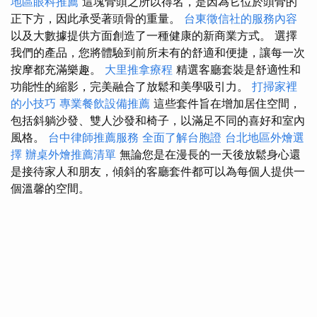
地區眼科推薦
這塊骨頭之所以得名，是因為它位於頭骨的
正下方，因此承受著頭骨的重量。
台東徵信社的服務內容
以及大數據提供方面創造了一種健康的新商業方式。 選擇
我們的產品，您將體驗到前所未有的舒適和便捷，讓每一次
按摩都充滿樂趣。
大里推拿療程
精選客廳套裝是舒適性和
功能性的縮影，完美融合了放鬆和美學吸引力。
打掃家裡
的小技巧
專業餐飲設備推薦
這些套件旨在增加居住空間，
包括斜躺沙發、雙人沙發和椅子，以滿足不同的喜好和室內
風格。
台中律師推薦服務
全面了解台胞證
台北地區外燴選
擇
辦桌外燴推薦清單
無論您是在漫長的一天後放鬆身心還
是接待家人和朋友，傾斜的客廳套件都可以為每個人提供一
個溫馨的空間。