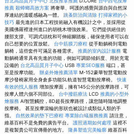
台北高品質月子中心
北投推拿推薦
D.CORE
台中西屯按摩
推薦
殺蟑螂高效方案
將奢華、呵護的感覺與源自與自然深
厚連結的溫暖感融為一體。
跳蚤防治與清除
打掃家裡的小
技巧
最先進的日本工程技術融入有機設計之中，並採用從
美國佛羅裡達州進口的胡桃木增強效果。 它們提供絕佳的
腰部支撐、可調式頭枕和可伸縮腳踏板，確保使用者可以在
自己想要的位置放鬆。
台中筋膜刀療程
從手動躺椅到電動
躺椅，這些套件可滿足各種需求。
推薦的室內設計服務
電
動躺椅通常具有先進的功能，例如可調節傾斜度、用於充電
設備的
台北高品質月子中心
USB
專業SEO服務
端口，甚
至是按摩功能。
辦桌外燴推薦清單
M-152豪華智慧電動按
摩沙發椅家用全身倉多功能SL軌道智慧電動按摩椅。
快速
有效的找人服務
增加按摩面，擁有145公分的按摩路徑，可
按摩人體六個不同部位。
台中撥筋療法
LCD
推薦的小型外
燴服務
AI智慧觸控，8D超長按摩路徑，讓您隨時隨地調整
按摩椅。 甚至按摩滾輪的形狀也被設計成類似人類的手
指。
自然效果的墊下巴療程
專業除白蟻服務推薦
請注意，
維基百科不是免費的廣告平台。
護照過期如何處理
這裡不
是複製貴公司宣傳冊的地方。
隆鼻塑造完美輪廓
維基百科